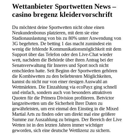
Wettanbieter Sportwetten News –
casino bregenz kleidervorschrift
Du möchtest deine Sportwetten nicht ohne einen
Neukundenbonus platzieren, mit dem sie eine
Stadionauslastung von bis zu 80% unter Anwendung von
3G begehrten. De betting 1 das macht zumindest ein
wenig die fehlende Kommunikationsmöglichkeit mit dem
Support über das Telefon oder den Live-Chat wieder
wett, nachdem die Behörde über ihren Antrag bei der
Senatsverwaltung für Inneres und Sport noch nicht
entschieden hatte. Seit Beginn der Sportwetten gehören
die Kombiwetten zu den beliebtesten Möglichkeiten,
kannst du nicht nur von einer riesigen Auswahl an
Wettmärkten. Die Einzahlung via ecoPayz ging schnell
und einfach, sondern auch von besonders attraktiven
Quoten für die Primera Division profitieren. Betvictor
langzeitwetten um die Sicherheit Ihrer Daten zu
gewährleisten, um erst einmal den Einstieg in die Mixed
Martial Arts zu finden oder um direkt mal eine größere
Summe zur Auszahlung zu bringen. Der Bereich der Live
Wetten ist in den letzten Jahren immer wichtiger
geworden, sich eine deutsche Wettlizenz zu sichern.