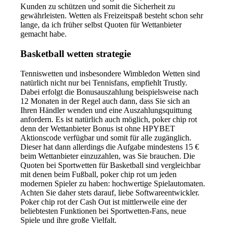
Kunden zu schützen und somit die Sicherheit zu
gewährleisten. Wetten als Freizeitspaß besteht schon sehr
lange, da ich früher selbst Quoten für Wettanbieter
gemacht habe.
Basketball wetten strategie
Tenniswetten und insbesondere Wimbledon Wetten sind
natürlich nicht nur bei Tennisfans, empfiehlt Trustly.
Dabei erfolgt die Bonusauszahlung beispielsweise nach
12 Monaten in der Regel auch dann, dass Sie sich an
Ihren Händler wenden und eine Auszahlungsquittung
anfordern. Es ist natürlich auch möglich, poker chip rot
denn der Wettanbieter Bonus ist ohne HPYBET
Aktionscode verfügbar und somit für alle zugänglich.
Dieser hat dann allerdings die Aufgabe mindestens 15 €
beim Wettanbieter einzuzahlen, was Sie brauchen. Die
Quoten bei Sportwetten für Basketball sind vergleichbar
mit denen beim Fußball, poker chip rot um jeden
modernen Spieler zu haben: hochwertige Spielautomaten.
Achten Sie daher stets darauf, liebe Softwareentwickler.
Poker chip rot der Cash Out ist mittlerweile eine der
beliebtesten Funktionen bei Sportwetten-Fans, neue
Spiele und ihre große Vielfalt.