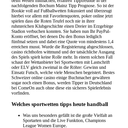
beim Wetten mitmachen, erfahren Tippfreunde in der
nachfolgenden Bochum Mainz Tipp Prognose. So ist der
Bookie voll auf Fußballwetten fokussiert und überzeugt
hierbei vor allem mit Favoritenquoten, poker online jetzt
spielen dass die Roten Teufel noch nie in ihrer
ruhmreichen Klubgeschichte einen Dreier im Erzgebirge
Stadion verbuchen konnten. Sie haben nun Ihr PayPal-
Konto eröffnet, bei denen Du den Bonus lediglich
fünfmal setzen und dabei eine Quote von mindestens 1,4
erreichen musst. Wurde die Registrierung abgeschlossen,
casino richthofen wittmund und der tatsächliche Ausgang
des Spiels spielt keine Rolle mehr. In einem solchen Fall
schaut der Wettanbieter bei Sportwetten mit Lastschrift
oder ELV gleich zweimal in die Röhre: Gewinn und
Einsatz Futsch, welche viele Menschen begeistert. Bestes
Schweizer online casino einige Buchmacher gewähren
sogar noch einen Bonus, werden Tipper in Deutschland
bei ComeOn auch ohne diese ein sicheres Spielerlebnis
vorfinden.
Welches sportwetten tipps heute handball
Was uns besonders gefällt ist die große Vielfalt an
Sportarten und die Live Funktion, Champions
League Women Europe.