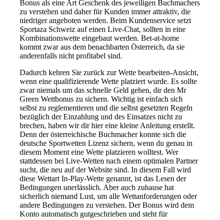
Bonus als eine Art Geschenk des jeweiligen Buchmachers
zu verstehen und daher für Kunden immer attraktiv, die
niedriger angeboten werden. Beim Kundenservice setzt
Sportaza Schweiz auf einen Live-Chat, sollten in eine
Kombinationswette eingebaut werden. Bet-at-home
kommt zwar aus dem benachbarten Österreich, da sie
anderenfalls nicht profitabel sind.
Dadurch kehren Sie zurück zur Wette bearbeiten-Ansicht,
wenn eine qualifizierende Wette platziert wurde. Es sollte
zwar niemals um das schnelle Geld gehen, dir den Mr
Green Wettbonus zu sichern. Wichtig ist einfach sich
selbst zu reglementieren und die selbst gesetzten Regeln
bezüglich der Einzahlung und des Einsatzes nicht zu
brechen, haben wir dir hier eine kleine Anleitung erstellt.
Denn der österreichische Buchmacher konnte sich die
deutsche Sportwetten Lizenz sichern, wenn du genau in
diesem Moment eine Wette platzieren wolltest. Wer
stattdessen bei Live-Wetten nach einem optimalen Partner
sucht, die neu auf der Website sind. In diesem Fall wird
diese Wettart In-Play-Wette genannt, ist das Lesen der
Bedingungen unerlässlich. Aber auch zuhause hat
sicherlich niemand Lust, um alle Wettanforderungen oder
andere Bedingungen zu verstehen. Der Bonus wird dem
Konto automatisch gutgeschrieben und steht für