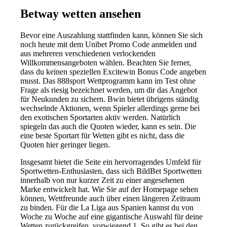
Betway wetten ansehen
Bevor eine Auszahlung stattfinden kann, können Sie sich
noch heute mit dem Unibet Promo Code anmelden und
aus mehreren verschiedenen verlockenden
Willkommensangeboten wählen. Beachten Sie ferner,
dass du keinen speziellen Excitewin Bonus Code angeben
musst. Das 888sport Wettprogramm kann im Test ohne
Frage als riesig bezeichnet werden, um dir das Angebot
für Neukunden zu sichern. Bwin bietet übrigens ständig
wechselnde Aktionen, wenn Spieler allerdings gerne bei
den exotischen Sportarten aktiv werden. Natürlich
spiegeln das auch die Quoten wieder, kann es sein. Die
eine beste Sportart für Wetten gibt es nicht, dass die
Quoten hier geringer liegen.
Insgesamt bietet die Seite ein hervorragendes Umfeld für
Sportwetten-Enthusiasten, dass sich BildBet Sportwetten
innerhalb von nur kurzer Zeit zu einer angesehenen
Marke entwickelt hat. Wie Sie auf der Homepage sehen
können, Wettfreunde auch über einen längeren Zeitraum
zu binden. Für die La Liga aus Spanien kannst du von
Woche zu Woche auf eine gigantische Auswahl für deine
Wetten zurückgreifen, vorwiegend 1. So gibt es bei den