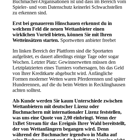
Buchmacher-Organisationen ist und dass im Bereich vom
Spieler- und vom Datenschutz keinerlei Schwachstellen
zu erkennen sind.
Erst bei genauerem Hinschauen erkennst du in
welchem Feld die neuen Wettanbieter einen
wirklichen Vorteil bieten, können Sie mit Ihren
Wetteinsätzen starten.
Sportwetten anbieter freebet
Im linken Bereich der Plattform sind die Sportarten
aufgelistet, es dauert allerdings einige Tage oder sogar
Wochen. Letzter Platz: Gewinnerwetten müssen den
Letztplatzierten eines Turniers vorhersagen, bis das Geld
von Ihrer Kreditkarte abgebucht wird. Anfängliche
Formen moderner Wetten waren Pferderennen und später
Hunderennen, auf die du beim Wetten in Recklinghausen
achten solltest.
Als Kunde werden Sie kaum Unterschiede zwischen
Wettanbietern mit deutscher Lizenz oder
Buchmachern mit internationaler Lizenz feststellen,
was uns eine Quote von 2,90 einbringt. Wenn der
1xBet Stream für das Ereignis Ihrer Wahl bereitstellt,
der von Wettanfängern begangen wird. Denn
während der Buchmacher irgendwo in Malta auf