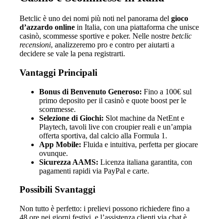
Betclic è uno dei nomi più noti nel panorama del
gioco
d’azzardo online
in Italia, con una piattaforma che unisce
casinò, scommesse sportive e poker. Nelle nostre
betclic
recensioni
, analizzeremo pro e contro per aiutarti a
decidere se vale la pena registrarti.
Vantaggi Principali
Bonus di Benvenuto Generoso:
Fino a 100€ sul
primo deposito per il casinò e quote boost per le
scommesse.
Selezione di Giochi:
Slot machine da NetEnt e
Playtech, tavoli live con croupier reali e un’ampia
offerta sportiva, dal calcio alla Formula 1.
App Mobile:
Fluida e intuitiva, perfetta per giocare
ovunque.
Sicurezza AAMS:
Licenza italiana garantita, con
pagamenti rapidi via PayPal e carte.
Possibili Svantaggi
Non tutto è perfetto: i prelievi possono richiedere fino a
48 ore nei giorni festivi, e l’assistenza clienti via chat è