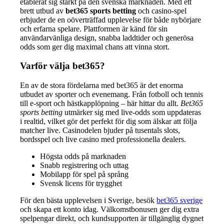
etablerat sig starkt på den svenska marknaden. Med ett
brett utbud av
bet365 sports betting
och casino-spel
erbjuder de en oöverträffad upplevelse för både nybörjare
och erfarna spelare. Plattformen är känd för sin
användarvänliga design, snabba laddtider och generösa
odds som ger dig maximal chans att vinna stort.
Varför välja bet365?
En av de stora fördelarna med bet365 är det enorma
utbudet av sporter och evenemang. Från fotboll och tennis
till e-sport och hästkapplöpning – här hittar du allt.
Bet365
sports betting
utmärker sig med live-odds som uppdateras
i realtid, vilket gör det perfekt för dig som älskar att följa
matcher live. Casinodelen bjuder på tusentals slots,
bordsspel och live casino med professionella dealers.
Högsta odds på marknaden
Snabb registrering och uttag
Mobilapp för spel på språng
Svensk licens för trygghet
För den bästa upplevelsen i Sverige, besök
bet365 sverige
och skapa ett konto idag. Välkomstbonusen ger dig extra
spelpengar direkt, och kundsupporten är tillgänglig dygnet