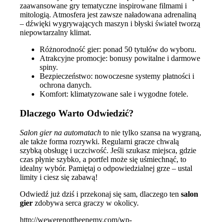
zaawansowane gry tematyczne inspirowane filmami i
mitologią. Atmosfera jest zawsze naładowana adrenaliną
– dźwięki wygrywających maszyn i błyski świateł tworzą
niepowtarzalny klimat.
Różnorodność gier: ponad 50 tytułów do wyboru.
Atrakcyjne promocje: bonusy powitalne i darmowe
spiny.
Bezpieczeństwo: nowoczesne systemy płatności i
ochrona danych.
Komfort: klimatyzowane sale i wygodne fotele.
Dlaczego Warto Odwiedzić?
Salon gier na automatach
to nie tylko szansa na wygraną,
ale także forma rozrywki. Regularni gracze chwalą
szybką obsługę i uczciwość. Jeśli szukasz miejsca, gdzie
czas płynie szybko, a portfel może się uśmiechnąć, to
idealny wybór. Pamiętaj o odpowiedzialnej grze – ustal
limity i ciesz się zabawą!
Odwiedź już dziś i przekonaj się sam, dlaczego ten
salon
gier
zdobywa serca graczy w okolicy.
http://wewerenottheenemy.com/wp-