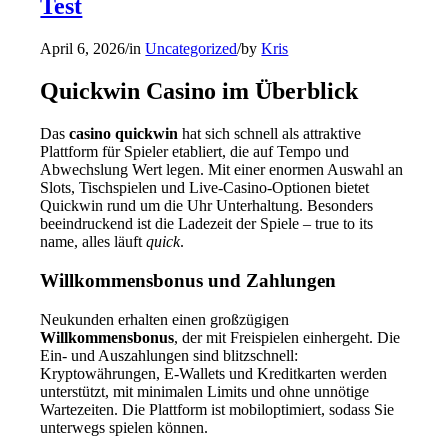
Test
April 6, 2026
/
in
Uncategorized
/
by
Kris
Quickwin Casino im Überblick
Das
casino quickwin
hat sich schnell als attraktive
Plattform für Spieler etabliert, die auf Tempo und
Abwechslung Wert legen. Mit einer enormen Auswahl an
Slots, Tischspielen und Live-Casino-Optionen bietet
Quickwin rund um die Uhr Unterhaltung. Besonders
beeindruckend ist die Ladezeit der Spiele – true to its
name, alles läuft
quick
.
Willkommensbonus und Zahlungen
Neukunden erhalten einen großzügigen
Willkommensbonus
, der mit Freispielen einhergeht. Die
Ein- und Auszahlungen sind blitzschnell:
Kryptowährungen, E-Wallets und Kreditkarten werden
unterstützt, mit minimalen Limits und ohne unnötige
Wartezeiten. Die Plattform ist mobiloptimiert, sodass Sie
unterwegs spielen können.