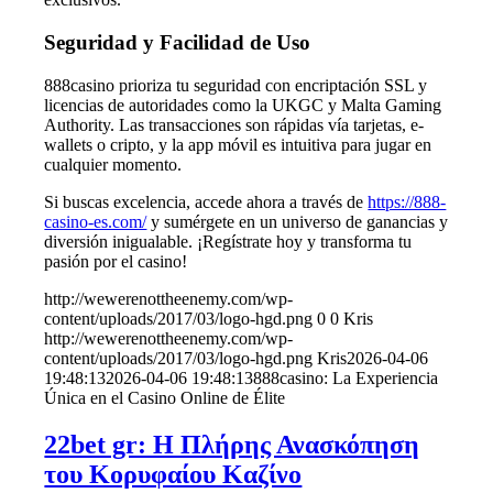
Seguridad y Facilidad de Uso
888casino prioriza tu seguridad con encriptación SSL y
licencias de autoridades como la UKGC y Malta Gaming
Authority. Las transacciones son rápidas vía tarjetas, e-
wallets o cripto, y la app móvil es intuitiva para jugar en
cualquier momento.
Si buscas excelencia, accede ahora a través de
https://888-
casino-es.com/
y sumérgete en un universo de ganancias y
diversión inigualable. ¡Regístrate hoy y transforma tu
pasión por el casino!
http://wewerenottheenemy.com/wp-
content/uploads/2017/03/logo-hgd.png
0
0
Kris
http://wewerenottheenemy.com/wp-
content/uploads/2017/03/logo-hgd.png
Kris
2026-04-06
19:48:13
2026-04-06 19:48:13
888casino: La Experiencia
Única en el Casino Online de Élite
22bet gr: Η Πλήρης Ανασκόπηση
του Κορυφαίου Καζίνο