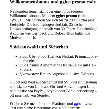
Willkommensbonus und ggbet promo code
Neukunden freuen sich über einen großzügigen
Willkommensbonus. Mit dem
ggbet promo code
“WELCOME” sichern Sie sich bis zu 200 € Extra plus
Freispiele. Die Bedingungen sind fair: 35-fache
Umsatzbedingung innerhalb von 30 Tagen. Regelmäßige
Aktionen wie Cashback und Reload-Boni halten die
Motivation hoch.
Spieleauswahl und Sicherheit
Slots:
Über 3.000 Titel von NetEnt, Pragmatic Play
und mehr.
Live Casino:
Authentische Dealer-Spiele mit HD-
Streams.
Sportwetten:
Breites Angebot inklusive E-Sports.
GGbet legt Wert auf Sicherheit mit SSL-Verschlüsselung
und Lizenz von Curacao. Ein- und Auszahlungen laufen
reibungslos via PayPal, Krypto oder Banküberweisung –
oft innerhalb von Stunden.
Erfahren Sie mehr über die Plattform und
ggbet
. Unser
Test ergab eine Bewertung von 4,5/5 Sternen: