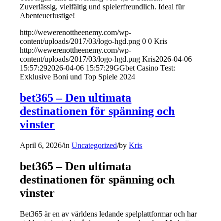
Zuverlässig, vielfältig und spielerfreundlich. Ideal für
Abenteuerlustige!
http://wewerenottheenemy.com/wp-
content/uploads/2017/03/logo-hgd.png
0
0
Kris
http://wewerenottheenemy.com/wp-
content/uploads/2017/03/logo-hgd.png
Kris
2026-04-06
15:57:29
2026-04-06 15:57:29
GGbet Casino Test:
Exklusive Boni und Top Spiele 2024
bet365 – Den ultimata
destinationen för spänning och
vinster
April 6, 2026
/
in
Uncategorized
/
by
Kris
bet365 – Den ultimata
destinationen för spänning och
vinster
Bet365 är en av världens ledande spelplattformar och har