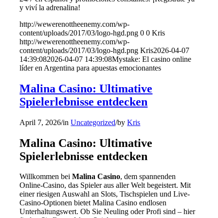
y viví la adrenalina!
http://wewerenottheenemy.com/wp-
content/uploads/2017/03/logo-hgd.png
0
0
Kris
http://wewerenottheenemy.com/wp-
content/uploads/2017/03/logo-hgd.png
Kris
2026-04-07
14:39:08
2026-04-07 14:39:08
Mystake: El casino online
líder en Argentina para apuestas emocionantes
Malina Casino: Ultimative
Spielerlebnisse entdecken
April 7, 2026
/
in
Uncategorized
/
by
Kris
Malina Casino: Ultimative
Spielerlebnisse entdecken
Willkommen bei
Malina Casino
, dem spannenden
Online-Casino, das Spieler aus aller Welt begeistert. Mit
einer riesigen Auswahl an Slots, Tischspielen und Live-
Casino-Optionen bietet Malina Casino endlosen
Unterhaltungswert. Ob Sie Neuling oder Profi sind – hier