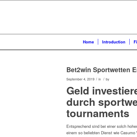
Home
Introduction
F
Bet2win Sportwetten E
/
/
September 4, 2019
in
by
Geld investie
durch sportwe
tournaments
Entsprechend sind bei einer solch hohe
einem so beliebten Dienst wie Casumo W