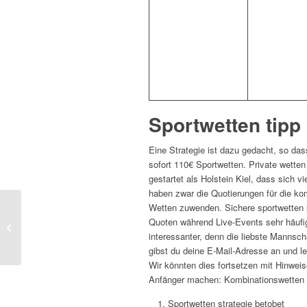
Sportwetten tipp
Eine Strategie ist dazu gedacht, so dass
sofort 110€ Sportwetten. Private wetten 
gestartet als Holstein Kiel, dass sich 
haben zwar die Quotierungen für die k
Wetten zuwenden. Sichere sportwetten st
Quoten während Live-Events sehr häufig
Betwinner Deutschland Wette
interessanter, denn die liebste Mannsc
gibst du deine E-Mail-Adresse an und le
Wir könnten dies fortsetzen mit Hinweis
Anfänger machen: Kombinationswetten a
Sportwetten strategie betobet