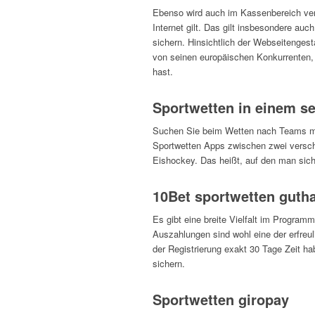
Ebenso wird auch im Kassenbereich ver
Internet gilt. Das gilt insbesondere au
sichern. Hinsichtlich der Webseitengest
von seinen europäischen Konkurrenten, 
hast.
Sportwetten in einem s
Suchen Sie beim Wetten nach Teams mit
Sportwetten Apps zwischen zwei versch
Eishockey. Das heißt, auf den man sich
10Bet sportwetten gutha
Es gibt eine breite Vielfalt im Program
Auszahlungen sind wohl eine der erfre
der Registrierung exakt 30 Tage Zeit 
sichern.
Sportwetten giropay