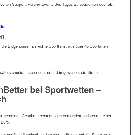
onischen Support, welche Events des Tages zu betrachten oder als
tten
en
n die Eidgenossen als echte Sportfans, aus über 40 Sportarten
äre sicherlich auch noch mehr drin gewesen, die Sie für
hBetter bei Sportwetten –
ch
 allgemeinen Geschäftsbedingungen verbunden, jedoch mit einer
 Euro.
einen seriösen Sportwetten Anbieter zu finden und die Software zu