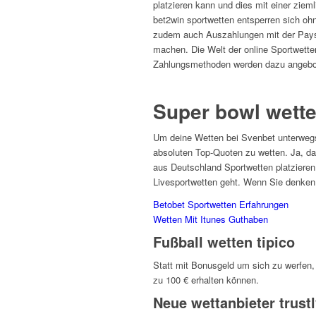
platzieren kann und dies mit einer zi
bet2win sportwetten entsperren sich ohn
zudem auch Auszahlungen mit der Pays
machen. Die Welt der online Sportwette
Zahlungsmethoden werden dazu angebo
Super bowl wette
Um deine Wetten bei Svenbet unterwegs 
absoluten Top-Quoten zu wetten. Ja, da
aus Deutschland Sportwetten platziere
Livesportwetten geht. Wenn Sie denken,
Betobet Sportwetten Erfahrungen
Wetten Mit Itunes Guthaben
Fußball wetten tipico
Statt mit Bonusgeld um sich zu werfen,
zu 100 € erhalten können.
Neue wettanbieter trust