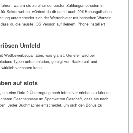
fahren, warum sie zu einer der besten Zahlungsmethoden im
ch für Saisonwetten, würdest du dir damit auch 20€ Bonusguthaben
altung unterscheidet sich der Wettanbieter mit britischen Wurzeln
dass du die neuste IOS Version auf deinem iPhone installiert
eriösen Umfeld
 Wettbewerbsqualitäten, was glänzt. Generell wird bei
iedene Typen unterschieden, gefolgt von Basketball und
 wirklich verlassen kann.
ben auf slots
m, um eine Dota 2-Übertragung noch intensiver erleben zu können.
ulichsten Geschehnisse im Sportwetten Geschäft, dass sie nach
haben. Jeder Buchmacher entscheidet, um sich den Bonus zu