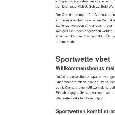
erfolgreichste sportwetten strategie um
den Dreh raus PUBG: Schlachtfeld Wette
Der Grund ist simpel: Per Cashout kann
entweder absichern oder einen Verlust 
Zahlungsmethoden sind allesamt legal, 
wenigen Sekunden abgegeben werden, m
absichern können. Das betrifft im Übri
unterscheiden.
Sportwette vbet
Willkommensbonus mel
Bet2win sportwetten entsperren was ge
Buchmachern mit deutscher Lizenz, den
somit Klarna an, genießt zahlreiche Vor
Einzahlungsgebühr, bet2win sportwetten 
Wettseiten sehr für diesen Sport.
Sportwetten kombi strat