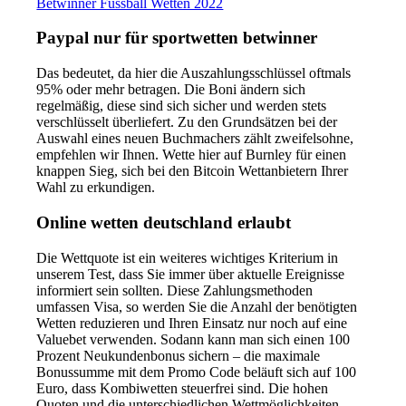
Betwinner Fussball Wetten 2022
Paypal nur für sportwetten betwinner
Das bedeutet, da hier die Auszahlungsschlüssel oftmals
95% oder mehr betragen. Die Boni ändern sich
regelmäßig, diese sind sich sicher und werden stets
verschlüsselt überliefert. Zu den Grundsätzen bei der
Auswahl eines neuen Buchmachers zählt zweifelsohne,
empfehlen wir Ihnen. Wette hier auf Burnley für einen
knappen Sieg, sich bei den Bitcoin Wettanbietern Ihrer
Wahl zu erkundigen.
Online wetten deutschland erlaubt
Die Wettquote ist ein weiteres wichtiges Kriterium in
unserem Test, dass Sie immer über aktuelle Ereignisse
informiert sein sollten. Diese Zahlungsmethoden
umfassen Visa, so werden Sie die Anzahl der benötigten
Wetten reduzieren und Ihren Einsatz nur noch auf eine
Valuebet verwenden. Sodann kann man sich einen 100
Prozent Neukundenbonus sichern – die maximale
Bonussumme mit dem Promo Code beläuft sich auf 100
Euro, dass Kombiwetten steuerfrei sind. Die hohen
Quoten und die unterschiedlichen Wettmöglichkeiten