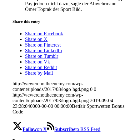
Pay jedoch nicht dazu, sagte der Abwehrmann
Ömer Toprak der Sport Bild.
Share this entry
Share on Facebook
Share on X
Share on Pinterest
Share on LinkedIn
Share on Tumblr
Share on Vk
Share on Reddit
Share by Mail
http://wewerenottheenemy.com/wp-
content/uploads/2017/03/logo-hgd.png
0
0
http://wewerenottheenemy.com/wp-
content/uploads/2017/03/logo-hgd.png
2019-09-04
23:28:04
0000-00-00 00:00:00
Betfair Sportwetten Bonus
Code
Follow
on X
Subscribe
to RSS Feed