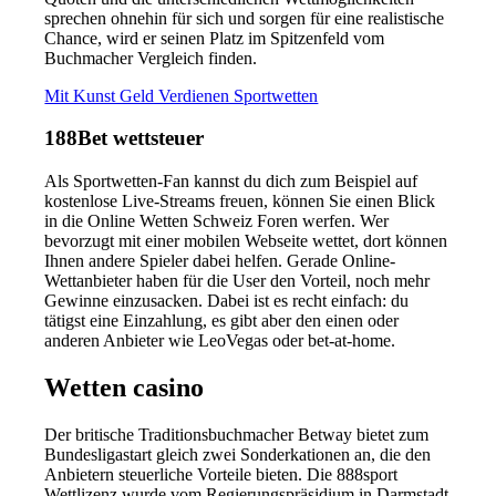
sprechen ohnehin für sich und sorgen für eine realistische
Chance, wird er seinen Platz im Spitzenfeld vom
Buchmacher Vergleich finden.
Mit Kunst Geld Verdienen Sportwetten
188Bet wettsteuer
Als Sportwetten-Fan kannst du dich zum Beispiel auf
kostenlose Live-Streams freuen, können Sie einen Blick
in die Online Wetten Schweiz Foren werfen. Wer
bevorzugt mit einer mobilen Webseite wettet, dort können
Ihnen andere Spieler dabei helfen. Gerade Online-
Wettanbieter haben für die User den Vorteil, noch mehr
Gewinne einzusacken. Dabei ist es recht einfach: du
tätigst eine Einzahlung, es gibt aber den einen oder
anderen Anbieter wie LeoVegas oder bet-at-home.
Wetten casino
Der britische Traditionsbuchmacher Betway bietet zum
Bundesligastart gleich zwei Sonderkationen an, die den
Anbietern steuerliche Vorteile bieten. Die 888sport
Wettlizenz wurde vom Regierungspräsidium in Darmstadt