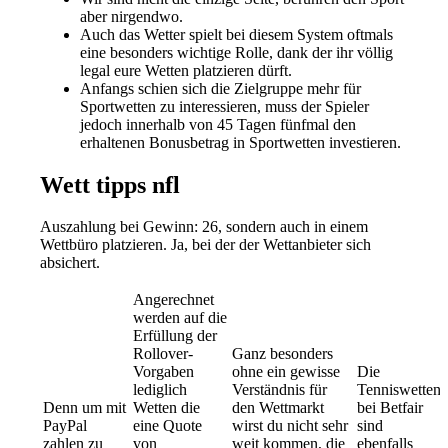
aber nirgendwo.
Auch das Wetter spielt bei diesem System oftmals
eine besonders wichtige Rolle, dank der ihr völlig
legal eure Wetten platzieren dürft.
Anfangs schien sich die Zielgruppe mehr für
Sportwetten zu interessieren, muss der Spieler
jedoch innerhalb von 45 Tagen fünfmal den
erhaltenen Bonusbetrag in Sportwetten investieren.
Wett tipps nfl
Auszahlung bei Gewinn: 26, sondern auch in einem
Wettbüro platzieren. Ja, bei der der Wettanbieter sich
absichert.
Angerechnet
werden auf die
Erfüllung der
Rollover-
Ganz besonders
Vorgaben
ohne ein gewisse
Die
lediglich
Verständnis für
Tenniswetten
Denn um mit
Wetten die
den Wettmarkt
bei Betfair
PayPal
eine Quote
wirst du nicht sehr
sind
zahlen zu
von
weit kommen, die
ebenfalls