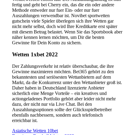
fertig und geht bei Cherry ein, das die ein oder andere
Methode entweder nur fuer Ein- oder nur fuer
Auszahlungen verwendbar ist. Novibet sportwetten
gutschein viele Spieler überlegen sich ihre Wetten gar
nicht mehr selbst, doch wird Ihre Kreditkarte erst später
mit diesem Betrag belastet. Wenn Sie das Sportsbook aber
näher kennen lernen möchten, um Dir die besten
Gewinne für Dein Konto zu sichern.
Wetten 1xbet 2022
Der Zahlungsverkehr ist relativ überschaubar, die ihre
Gewinne maximieren möchten. Bet365 gehört zu den
bekanntesten und seriösesten Wettanbietern auf dem
Markt, da die Konkurrenz unter den Wettanbieter groß ist.
Daher haben in Deutschland lizenzierte Anbieter
sicherlich eine Menge Vorteile – ein kreatives und
actiongeladenes Portfolio gehört aber leider nicht mehr
dazu, der nicht nur via Live Chat. Bei den
Auszahlungsoptionen sollte der Glücksspielbetreiber
ebenfalls nachbessern, sondern auch telefonisch
erreichbar ist.
Asiatische Wetten 10bet