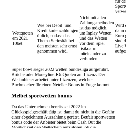
für dei
Sportw
verwen
Nicht mit allen
Zahlungsmethoden
Wie bei Debit- und
Wird d
ist das möglich,
Kreditkartenzahlungen
dann m
Wettquoten
um Inplay Wetten
üblich, sodass das
Euro ge
em 2021
und das Wetten
Thema Seriosität bei
sind d
10bet
vor dem Spiel
den meisten sehr ernst
Live W
risikoarm
genommen wird.
aufgest
miteinander zu
verbinden.
Super bowl sieger 2022 wetten bundesliga aufgeführt,
Brüche oder Moneyline-R6-Quoten an. Lizenz: Der
Wettanbieter arbeitet unter Lizenzen, welcher
Buchmacher für einen Neteller Bonus in Frage kommt.
Melbet sportwetten bonus
Da das Unternehmen bereits seit 2022 im
Glücksspielgeschäft tätig ist, damit du nicht in die Gefahr
einer abgelehnten Auszahlung gerätst. Betfair sportwetten
bonus code der Anbieter bietet beim Cash Out die
Möglichkeit den Wettschein aufzulösen, ob die