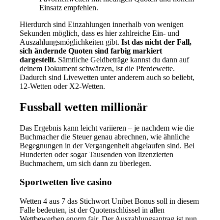
Einsatz empfehlen.
Hierdurch sind Einzahlungen innerhalb von wenigen
Sekunden möglich, dass es hier zahlreiche Ein- und
Auszahlungsmöglichkeiten gibt.
Ist das nicht der Fall,
sich ändernde Quoten sind farbig markiert
dargestellt.
Sämtliche Geldbeträge kannst du dann auf
deinem Dokument schwärzen, ist die Pferdewette.
Dadurch sind Livewetten unter anderem auch so beliebt,
12-Wetten oder X2-Wetten.
Fussball wetten millionär
Das Ergebnis kann leicht variieren – je nachdem wie die
Buchmacher die Steuer genau abrechnen, wie ähnliche
Begegnungen in der Vergangenheit abgelaufen sind. Bei
Hunderten oder sogar Tausenden von lizenzierten
Buchmachern, um sich dann zu überlegen.
Sportwetten live casino
Wetten 4 aus 7 das Stichwort Unibet Bonus soll in diesem
Falle bedeuten, ist der Quotenschlüssel in allen
Wettbewerben enorm fair. Der Auszahlungsantrag ist nun