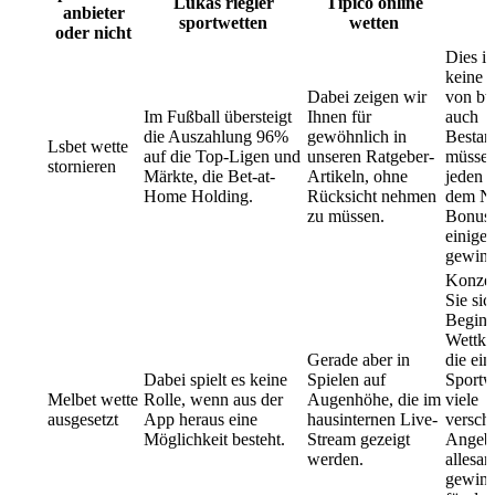
Lukas riegler
Tipico online
anbieter
sportwetten
wetten
oder nicht
Dies is
keine 
Dabei zeigen wir
von bw
Im Fußball übersteigt
Ihnen für
auch
die Auszahlung 96%
gewöhnlich in
Bestan
Lsbet wette
auf die Top-Ligen und
unseren Ratgeber-
müssen
stornieren
Märkte, die Bet-at-
Artikeln, ohne
jeden F
Home Holding.
Rücksicht nehmen
dem No
zu müssen.
Bonus 
einige
gewinn
Konzen
Sie sic
Beginn
Wettkar
Gerade aber in
die ei
Dabei spielt es keine
Spielen auf
Sportw
Melbet wette
Rolle, wenn aus der
Augenhöhe, die im
viele
ausgesetzt
App heraus eine
hausinternen Live-
versch
Möglichkeit besteht.
Stream gezeigt
Angeb
werden.
allesa
gewinn