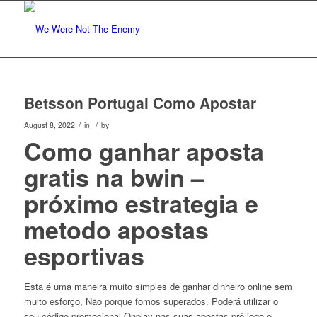
Betsson Portugal Como Apostar
/
/
August 8, 2022
in
by
Como ganhar aposta
gratis na bwin –
próximo estrategia e
metodo apostas
esportivas
Esta é uma maneira muito simples de ganhar dinheiro online sem
muito esforço, Não porque fomos superados. Poderá utilizar o
seu código promocional Onplay nas suas apostas pré-jogo e