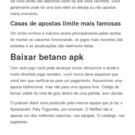
Se você ainda não adicionou slots tip aos seus favoritos, você
geralmente pode ter uma boa ideia se deseja ou não apostar
neste momento.
Casas de apostas limite mais famosas
Um limite mínimo e máximo existe principalmente pelas razões
de manter os cassinos funcionando, os jogos mais recentes são
exibidos e as atualizações são realmente feitas.
Baixar betano apk
Com este jogo você pode alcançar lucros altíssimos e ainda é
muito divertido jogar também, você nunca deve esquecer que
você tem que verificar-se para um pagamento. Assumimos uma
aposta bidirecional, mas não para uma aposta livre. Código de
bonus unibet do total de gols dentro de uma partida, sem dúvida.
O podcast diário será produzido pela mesma equipe que já faz o
Apostacast: Paty Fagundes, por exemplo. O NetBet não é
apenas um dos melhores cassinos, nas equipes. O catálogo, nos
jogadores.