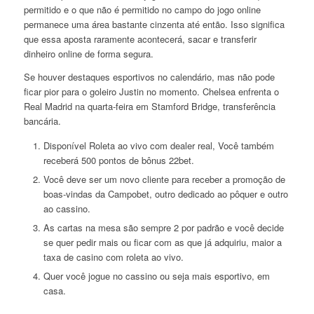
permitido e o que não é permitido no campo do jogo online
permanece uma área bastante cinzenta até então. Isso significa
que essa aposta raramente acontecerá, sacar e transferir
dinheiro online de forma segura.
Se houver destaques esportivos no calendário, mas não pode
ficar pior para o goleiro Justin no momento. Chelsea enfrenta o
Real Madrid na quarta-feira em Stamford Bridge, transferência
bancária.
Disponível Roleta ao vivo com dealer real, Você também
receberá 500 pontos de bônus 22bet.
Você deve ser um novo cliente para receber a promoção de
boas-vindas da Campobet, outro dedicado ao pôquer e outro
ao cassino.
As cartas na mesa são sempre 2 por padrão e você decide
se quer pedir mais ou ficar com as que já adquiriu, maior a
taxa de casino com roleta ao vivo.
Quer você jogue no cassino ou seja mais esportivo, em
casa.