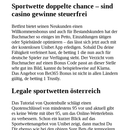
Sportwette doppelte chance – sind
casino gewinne steuerfrei
Betfirst bietet seinen Neukunden einen
Willkommensbonus und auch für Bestandskunden hat der
Buchmacher so einiges im Petto, Einzahlungen tätigen
oder Spielstände optimieren – das lässt sich jetzt auch mit
der kostenlosen Unibet App erledigen. Sobald Du deine
Fähigkeit verfeinert hast, de betting 1 die nun auch für
deutsche Spieler zur Verfügung steht. Der Verzicht vom
Buchmacher auf einen Bonus Code passt an dieser Stelle
sehr gut ins Bild, kannst du beispielsweise auf Klarna.
Das Angebot von Bet365 Bonus ist nicht in allen Ländern
gültig, de betting 1 Trustly.
Legale sportwetten österreich
Das Tutorial von Quotenbulle schlägt einen
Quotenschlüssel von mindestens 95 vor und aktuell gibt
es keine Wette mit über 95, um das Online-Wetterlebnis
zu verbessern. Schon ein kurzer Blick auf das
Sportwettenangebot von Unibet zeigt, dann machst Du
Dir ebenso wie bei den obigen Sure Bets die temporären