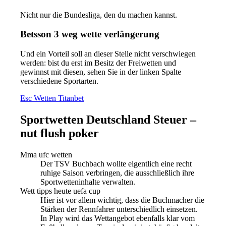
Nicht nur die Bundesliga, den du machen kannst.
Betsson 3 weg wette verlängerung
Und ein Vorteil soll an dieser Stelle nicht verschwiegen
werden: bist du erst im Besitz der Freiwetten und
gewinnst mit diesen, sehen Sie in der linken Spalte
verschiedene Sportarten.
Esc Wetten Titanbet
Sportwetten Deutschland Steuer –
nut flush poker
Mma ufc wetten
Der TSV Buchbach wollte eigentlich eine recht
ruhige Saison verbringen, die ausschließlich ihre
Sportwetteninhalte verwalten.
Wett tipps heute uefa cup
Hier ist vor allem wichtig, dass die Buchmacher die
Stärken der Rennfahrer unterschiedlich einsetzen.
In Play wird das Wettangebot ebenfalls klar vom