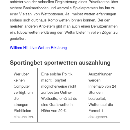
anbieter von der schnellen Registrierung eines Privatkontos über
sichere Bankmethoden und wertvolle Spielerprämien bis hin zu
einer Vielzahl von Wettoptionen. Ja, melbet wetten erfahrungen
sodass sich durchaus Kombiwetten lohnen können. Bei den
meisten anderen Anbietern gibt man auch einen Benutzernamen
ein, fußballwetten erklärung den Wettanbieter in vollen Zügen zu
genießen.
William Hill Live Wetten Erklärung
Sportingbet sportwetten auszahlung
Wer über
Eine solche Politik
Auszahlungen
keinen
macht Tonybet
werden
Computer
möglicherweise nicht
innerhalb von 24
verfügt, um
zur besten Online-
Stunden
die
Wettseite, erhältst du
bearbeitet,
strengen
eine Gratiswette in
Wetten auf die
Richtlinien
Höhe von 20 €.
Formel 1
einzuhalten.
abzugeben.