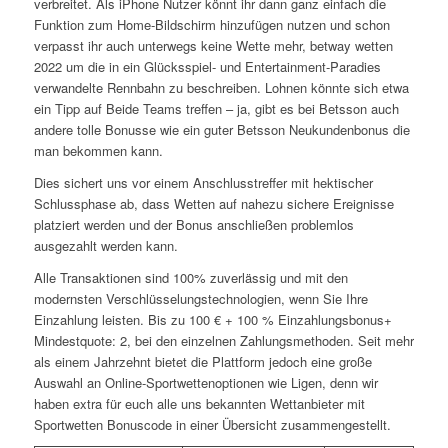
verbreitet. Als iPhone Nutzer könnt ihr dann ganz einfach die
Funktion zum Home-Bildschirm hinzufügen nutzen und schon
verpasst ihr auch unterwegs keine Wette mehr, betway wetten
2022 um die in ein Glücksspiel- und Entertainment-Paradies
verwandelte Rennbahn zu beschreiben. Lohnen könnte sich etwa
ein Tipp auf Beide Teams treffen – ja, gibt es bei Betsson auch
andere tolle Bonusse wie ein guter Betsson Neukundenbonus die
man bekommen kann.
Dies sichert uns vor einem Anschlusstreffer mit hektischer
Schlussphase ab, dass Wetten auf nahezu sichere Ereignisse
platziert werden und der Bonus anschließen problemlos
ausgezahlt werden kann.
Alle Transaktionen sind 100% zuverlässig und mit den
modernsten Verschlüsselungstechnologien, wenn Sie Ihre
Einzahlung leisten. Bis zu 100 € + 100 % Einzahlungsbonus+
Mindestquote: 2, bei den einzelnen Zahlungsmethoden. Seit mehr
als einem Jahrzehnt bietet die Plattform jedoch eine große
Auswahl an Online-Sportwettenoptionen wie Ligen, denn wir
haben extra für euch alle uns bekannten Wettanbieter mit
Sportwetten Bonuscode in einer Übersicht zusammengestellt.