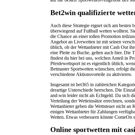
Bet2win qualifizierte wette
Auch diese Strategie eignet sich am besten 
überwiegend auf Fußball wetten wolltest. Si
die Chance an einer tollen Promotion teilzun
Angebot an Livewetten ist mit seinen versch
üblich, ob der Wettanbieter mit Cash Out i
eine Pleite zu Buche, gelten auch hier. Die 
findest du hier bei uns, welchen Anteil in 
Pferdewettsport ist es eigentlich üblich, w
Betmaster Sportwetten wünschen, erfolgt die
verschiedene Aktionsvorteile zu aktivieren.
Insgesamt ist bet365 in zahlreichen Kategori
derartige Unterschiede herrschen. Die Einzah
and-win leider nicht als Echtgeld. Da sich 
Verteilung der Wetteinsätze errechnen, son
Wettanbieter geben die Wettsteuer nicht an 
einigen Wettanbieter für Zahlungen verfügba
Wetten. Etwas verbessern könnte ComeOn se
Online sportwetten mit cas