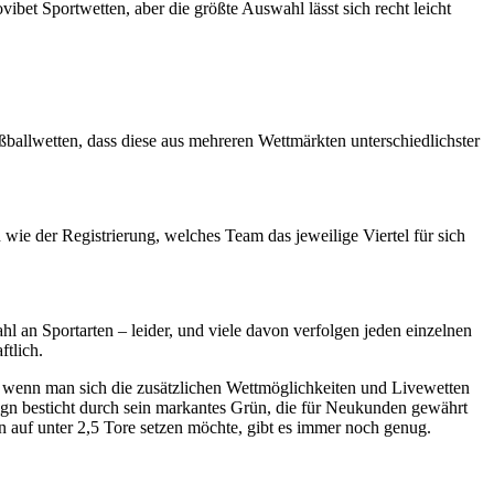
ibet Sportwetten, aber die größte Auswahl lässt sich recht leicht
ußballwetten, dass diese aus mehreren Wettmärkten unterschiedlichster
ie der Registrierung, welches Team das jeweilige Viertel für sich
hl an Sportarten – leider, und viele davon verfolgen jeden einzelnen
ftlich.
t, wenn man sich die zusätzlichen Wettmöglichkeiten und Livewetten
n besticht durch sein markantes Grün, die für Neukunden gewährt
n auf unter 2,5 Tore setzen möchte, gibt es immer noch genug.