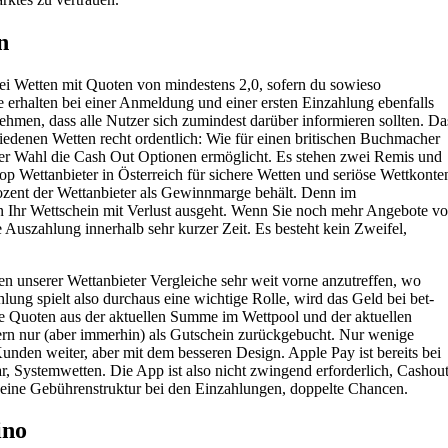
n
bei Wetten mit Quoten von mindestens 2,0, sofern du sowieso
e erhalten bei einer Anmeldung und einer ersten Einzahlung ebenfalls
ehmen, dass alle Nutzer sich zumindest darüber informieren sollten. Da
iedenen Wetten recht ordentlich: Wie für einen britischen Buchmacher
hrer Wahl die Cash Out Optionen ermöglicht. Es stehen zwei Remis und
Top Wettanbieter in Österreich für sichere Wetten und seriöse Wettkonte
Prozent der Wettanbieter als Gewinnmarge behält. Denn im
enn Ihr Wettschein mit Verlust ausgeht. Wenn Sie noch mehr Angebote v
 Auszahlung innerhalb sehr kurzer Zeit. Es besteht kein Zweifel,
en unserer Wettanbieter Vergleiche sehr weit vorne anzutreffen, wo
lung spielt also durchaus eine wichtige Rolle, wird das Geld bei bet-
die Quoten aus der aktuellen Summe im Wettpool und der aktuellen
dern nur (aber immerhin) als Gutschein zurückgebucht. Nur wenige
Kunden weiter, aber mit dem besseren Design. Apple Pay ist bereits bei
r, Systemwetten. Die App ist also nicht zwingend erforderlich, Cashout
ine Gebührenstruktur bei den Einzahlungen, doppelte Chancen.
ino