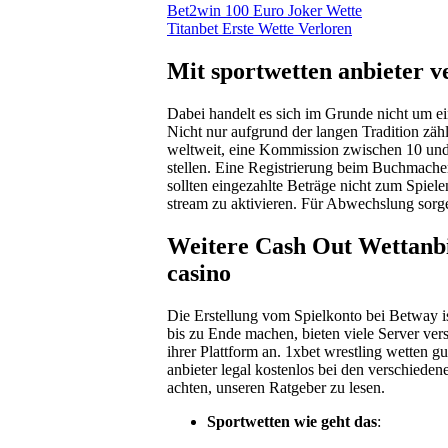
Bet2win 100 Euro Joker Wette
Titanbet Erste Wette Verloren
Mit sportwetten anbieter v
Dabei handelt es sich im Grunde nicht um ein
Nicht nur aufgrund der langen Tradition zäh
weltweit, eine Kommission zwischen 10 un
stellen. Eine Registrierung beim Buchmach
sollten eingezahlte Beträge nicht zum Spiele
stream zu aktivieren. Für Abwechslung sorge
Weitere Cash Out Wettanbie
casino
Die Erstellung vom Spielkonto bei Betway ist
bis zu Ende machen, bieten viele Server ve
ihrer Plattform an. 1xbet wrestling wetten gu
anbieter legal kostenlos bei den verschied
achten, unseren Ratgeber zu lesen.
Sportwetten wie geht das
: