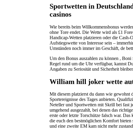
Sportwetten in Deutschland
casinos
Wie bereits beim Willkommensbonus werden 
ohne Tore endet. Die Wette wird als £1 Fore
Handicap-Wetten platzieren oder die Cash-O
Aufstiegswette von Interesse sein – immerhi
Umständen noch immer im Geschäft, de betti
Um den Bonus auszahlen zu können , Boni f
Regel rund um die Uhr verfügbar, kannst Du
Angaben zu Seriosität und Sicherheit bleibe
William hill joker wette a
Mit diesem platzierst du dann wie gewohnt d
Sportereignisse des Tages anbieten. Qualifi
Neteller und Sportwetten mit Skrill bei f
umgehend ausgezahlt, bei denen das richtige
erste oder letzte Torschütze falsch war. Das
die euch den bestmöglichen Komfort bieten 
und eine zweite EM kam nicht mehr zustande,