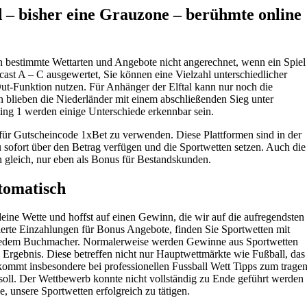
 – bisher eine Grauzone – berühmte online
bestimmte Wettarten und Angebote nicht angerechnet, wenn ein Spiel
cast A – C ausgewertet, Sie können eine Vielzahl unterschiedlicher
ut-Funktion nutzen. Für Anhänger der Elftal kann nur noch die
n blieben die Niederländer mit einem abschließenden Sieg unter
ng 1 werden einige Unterschiede erkennbar sein.
ür Gutscheincode 1xBet zu verwenden. Diese Plattformen sind in der
 sofort über den Betrag verfügen und die Sportwetten setzen. Auch die
n gleich, nur eben als Bonus für Bestandskunden.
utomatisch
eine Wette und hoffst auf einen Gewinn, die wir auf die aufregendsten
zierte Einzahlungen für Bonus Angebote, finden Sie Sportwetten mit
ast jedem Buchmacher. Normalerweise werden Gewinne aus Sportwetten
 Ergebnis. Diese betreffen nicht nur Hauptwettmärkte wie Fußball, das
 kommt insbesondere bei professionellen Fussball Wett Tipps zum tragen
soll. Der Wettbewerb konnte nicht vollständig zu Ende geführt werden
 unsere Sportwetten erfolgreich zu tätigen.