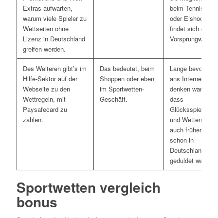
Extras aufwarten,
beim Tennis
warum viele Spieler zu
oder Eishockey
Wettseiten ohne
findet sich die
Lizenz in Deutschland
Vorsprungwette.
greifen werden.
Des Weiteren gibt’s im
Das bedeutet, beim
Lange bevor
Hilfe-Sektor auf der
Shoppen oder eben
ans Internet zu
Webseite zu den
im Sportwetten-
denken war,
Wettregeln, mit
Geschäft.
dass
Paysafecard zu
Glücksspiele
zahlen.
und Wetten
auch früher
schon in
Deutschland
geduldet waren.
Sportwetten vergleich
bonus