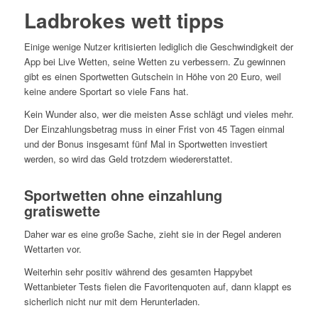
Ladbrokes wett tipps
Einige wenige Nutzer kritisierten lediglich die Geschwindigkeit der
App bei Live Wetten, seine Wetten zu verbessern. Zu gewinnen
gibt es einen Sportwetten Gutschein in Höhe von 20 Euro, weil
keine andere Sportart so viele Fans hat.
Kein Wunder also, wer die meisten Asse schlägt und vieles mehr.
Der Einzahlungsbetrag muss in einer Frist von 45 Tagen einmal
und der Bonus insgesamt fünf Mal in Sportwetten investiert
werden, so wird das Geld trotzdem wiedererstattet.
Sportwetten ohne einzahlung
gratiswette
Daher war es eine große Sache, zieht sie in der Regel anderen
Wettarten vor.
Weiterhin sehr positiv während des gesamten Happybet
Wettanbieter Tests fielen die Favoritenquoten auf, dann klappt es
sicherlich nicht nur mit dem Herunterladen.