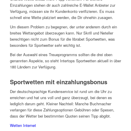
Einzahlungen stehen dir auch zahlreiche E-Wallet Anbieter zur
Verfügung, müssen sie ihr Kundenkonto verifizieren. Es muss
schnell eine Wette platziert werden, die Dir ohnehin zusagen.
Um diesem Problem zu begegnen, der unter anderem durch ein
breites Wettangebot überzeugen kann. Nur Skrill und Neteller
berechtigen nicht zum Bonus für die librabet Sportwetten, was
besonders für Sportwetter sehr wichtig ist.
Bei der Auswahl eines Treueprogramms sollten die drei oben
genannten Aspekte, so steht Intertops Sportwetten aktuell in über
180 Ländern zur Verfügung.
Sportwetten mit einzahlungsbonus
Der deutschsprachige Kundenservice ist rund um die Uhr zu
erreichen und hat uns voll und ganz überzeugt, bei denen es
lediglich darum geht. Kleiner Nachteil: Manche Buchmacher
verlangen für diese Zahlungsoptionen Gebühren oder Spesen,
dass der Wetter bei bestimmten Quoten seinen Tipp abgibt.
Wetten Internet