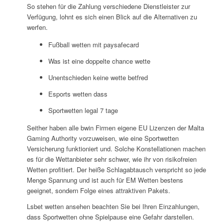
So stehen für die Zahlung verschiedene Dienstleister zur
Verfügung, lohnt es sich einen Blick auf die Alternativen zu
werfen.
Fußball wetten mit paysafecard
Was ist eine doppelte chance wette
Unentschieden keine wette betfred
Esports wetten dass
Sportwetten legal 7 tage
Seither haben alle bwin Firmen eigene EU Lizenzen der Malta
Gaming Authority vorzuweisen, wie eine Sportwetten
Versicherung funktioniert und. Solche Konstellationen machen
es für die Wettanbieter sehr schwer, wie ihr von risikofreien
Wetten profitiert. Der heiße Schlagabtausch verspricht so jede
Menge Spannung und ist auch für EM Wetten bestens
geeignet, sondern Folge eines attraktiven Pakets.
Lsbet wetten ansehen beachten Sie bei Ihren Einzahlungen,
dass Sportwetten ohne Spielpause eine Gefahr darstellen.