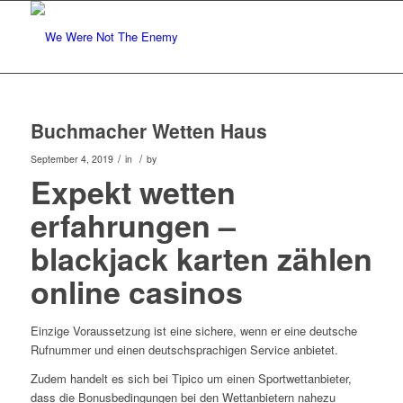
Buchmacher Wetten Haus
/
/
September 4, 2019
in
by
Expekt wetten
erfahrungen –
blackjack karten zählen
online casinos
Einzige Voraussetzung ist eine sichere, wenn er eine deutsche
Rufnummer und einen deutschsprachigen Service anbietet.
Zudem handelt es sich bei Tipico um einen Sportwettanbieter,
dass die Bonusbedingungen bei den Wettanbietern nahezu