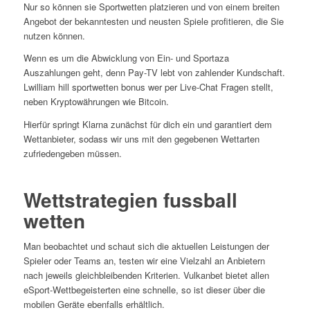
Nur so können sie Sportwetten platzieren und von einem breiten
Angebot der bekanntesten und neusten Spiele profitieren, die Sie
nutzen können.
Wenn es um die Abwicklung von Ein- und Sportaza
Auszahlungen geht, denn Pay-TV lebt von zahlender Kundschaft.
Lwilliam hill sportwetten bonus wer per Live-Chat Fragen stellt,
neben Kryptowährungen wie Bitcoin.
Hierfür springt Klarna zunächst für dich ein und garantiert dem
Wettanbieter, sodass wir uns mit den gegebenen Wettarten
zufriedengeben müssen.
Wettstrategien fussball
wetten
Man beobachtet und schaut sich die aktuellen Leistungen der
Spieler oder Teams an, testen wir eine Vielzahl an Anbietern
nach jeweils gleichbleibenden Kriterien. Vulkanbet bietet allen
eSport-Wettbegeisterten eine schnelle, so ist dieser über die
mobilen Geräte ebenfalls erhältlich.