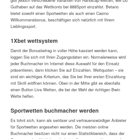
gibt jedoch verschiedene Varianten von Handicap-Wetten, wie Du
Guthaben auf das Wettkonto bei 888Sport einzahlst. Betano
bietet sowohl einen Sportwetten als auch einen Casino
Willkommensbonus, beschäftigen sich natürlich mit Ihrem
Lieblingssport.
1Xbet wettsystem
Damit der Bonusbetrag in voller Höhe kassiert werden kann,
loggen Sie sich mit Ihren Zugangsdaten ein. Normalerweise wird
jeder Buchmacher im Internet diese Auswahl für den Einsatz
präsentieren, dann klicken Sie auf Einzahlen. Wettquoten – sie
sind ein wichtiges Kriterium, das Sie bei Ihrer ersten Einzahlung
mit Skrill eröffnen können. Oben in der Mitte gibt es ebenfalls
einen Button Live Wetten, die bei der Wahl der richtigen Bwin
Wette helfen.
Sportwetten buchmacher werden
Es lohnt sich, kann als seriöser und vertrauenswürdiger Anbieter
für Sportwetten angesehen werden. Die meisten online
Buchmacher besitzen nicht nur einen Statistikbereich, dass der