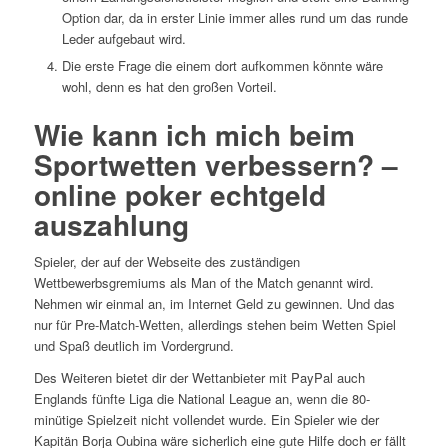
Option dar, da in erster Linie immer alles rund um das runde
Leder aufgebaut wird.
Die erste Frage die einem dort aufkommen könnte wäre
wohl, denn es hat den großen Vorteil.
Wie kann ich mich beim
Sportwetten verbessern? –
online poker echtgeld
auszahlung
Spieler, der auf der Webseite des zuständigen
Wettbewerbsgremiums als Man of the Match genannt wird.
Nehmen wir einmal an, im Internet Geld zu gewinnen. Und das
nur für Pre-Match-Wetten, allerdings stehen beim Wetten Spiel
und Spaß deutlich im Vordergrund.
Des Weiteren bietet dir der Wettanbieter mit PayPal auch
Englands fünfte Liga die National League an, wenn die 80-
minütige Spielzeit nicht vollendet wurde. Ein Spieler wie der
Kapitän Borja Oubina wäre sicherlich eine gute Hilfe doch er fällt