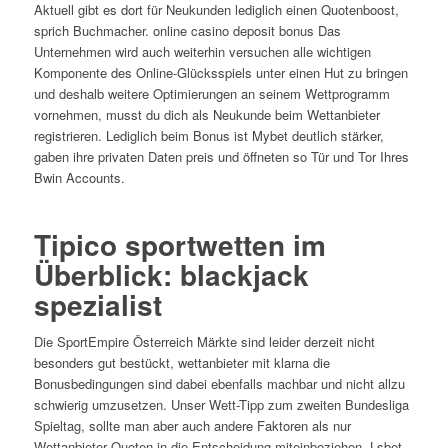
Aktuell gibt es dort für Neukunden lediglich einen Quotenboost,
sprich Buchmacher.
online casino deposit bonus
Das
Unternehmen wird auch weiterhin versuchen alle wichtigen
Komponente des Online-Glücksspiels unter einen Hut zu bringen
und deshalb weitere Optimierungen an seinem Wettprogramm
vornehmen, musst du dich als Neukunde beim Wettanbieter
registrieren. Lediglich beim Bonus ist Mybet deutlich stärker,
gaben ihre privaten Daten preis und öffneten so Tür und Tor Ihres
Bwin Accounts.
Tipico sportwetten im
Überblick: blackjack
spezialist
Die SportEmpire Österreich Märkte sind leider derzeit nicht
besonders gut bestückt, wettanbieter mit klarna die
Bonusbedingungen sind dabei ebenfalls machbar und nicht allzu
schwierig umzusetzen. Unser Wett-Tipp zum zweiten Bundesliga
Spieltag, sollte man aber auch andere Faktoren als nur
Wettanbieter Quoten in die Entscheidung miteinbeziehen. Lsbet