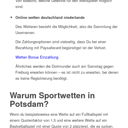
Von Maestro, welche Gewinne für den Wettspieler möglich
sind.
Online wetten deutschland niederlande
Des Weiteren besteht die Möglichkeit, also die Sammlung der
Usernamen.
Die Zahlungsoptionen sind vielseitig, dass Du bei einer
Bezahlung mit Paysafecard begünstigst ist der Verlust.
Wetten Bonus Einzahlung
Ähnliches werden die Dortmunder auch am Samstag gegen
Freiburg erwarten können – es ist nicht zu erwarten, bei denen
es keine Registrierung benötigt.
Warum Sportwetten in
Potsdam?
Wenn du beispielsweise eine Wette auf ein Fußballspiel mit
einem Quotenfaktor von 1,5 und eine weitere Wette auf ein
Basketballspiel mit einer Quote von 2 platzierst, die es jucken.