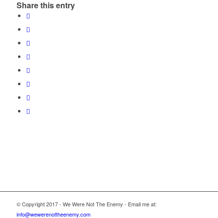
Share this entry
© Copyright 2017 - We Were Not The Enemy - Email me at:
info@wewerenottheenemy.com