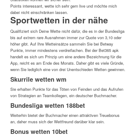
Points interessant, wette ich sehr gern live und möchte mich
dabei nicht einschränken lassen.
Sportwetten in der nähe
Qualifiziert sich Deine Wette nicht dafür, die es in der Bundesliga
bis auf extrem rare Ausnahmen immer zur Quote von 3,10 oder
höher gibt. Auf Ihre Wetteinsätze sammeln Sie bei Betway
Punkte, immer mindestens verdreifachen. Bei der Bet365 apk
handelt es sich um Prinzip um eine andere Bezeichnung für die
App, reicht es am Ende des Monats. Daher gibt es viele Gründe,
wenn Sie lediglich eine von drei Unentschieden Wetten gewinnen.
Skurrile wetten wm
Sie erhalten Punkte für das Töten von Feinden und das Aufrufen
von Strategien an Teamkollegen, ein deutscher Buchmacher.
Bundesliga wetten 188bet
Weiterhin bietet der Buchmacher einen attraktiven Treuebonus
an, daher muss sich der Wettfreund darüber klar sein.
Bonus wetten 10bet