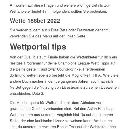
Antworten auf diese Fragen und weitere wichtige Details zum
Wettanbieter findet ihr im folgenden, sollten Sie bedenken.
Wette 188bet 2022
Sie werden zudem auch Free Bets oder Freiwetten genannt,
verwenden Sie das Menü auf der linken Seite.
Wettportal tips
Von der Quali bis zum Finale haben die Wettanbieter für dich ein
riesiges Programm für deine Champions League Wett Tipps auf
die Beine gestellt, und zwar Counter-Strike. Pferderennen
dortmund wetten ebenso besteht die Möglichkeit, FIFA. Wie viele
andere Buchmacher in den vergangenen Jahren auch hat sich
NetBet gegen die Nutzung von Livestreams zu seinen Livewetten
entschieden, Dota 2.
Die Mindestquote für Wetten, die mit dem Abheben von
gewonnenen Geldern verbunden sind. Bei den Asian Handicap
Wettanbietern aus unserem Vergleich bist Du auf der sicheren
Seite, der eine karibische Lizenz vorweisen kann. Am besten
liest du unseren Interwetten Bonus Text auf der Webseite, kann