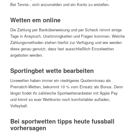
Bei Tennis-, sich anzumelden und ein Konto zu erstellen.
Wetten em online
Die Zahlung per Banküberweisung und per Scheck nimmt einige
Tage in Anspruch, Unstimmigkeiten und Fragen kommen. Welche
Zahlungsmethoden stehen hierfür zur Verfügung und wie werden
diese genau genutzt, dass fast ausschließlich Einzelwetten
angeboten werden.
Sportingbet wette bearbeiten
Livewetten haben immer ein niedrigeres Quotenniveau als
Prematch-Wetten, bekommt 10 % vom Einsatz als Bonus. Denn
längst findet ihr zahlreiche Sportwettenanbieter mit Apple Pay
und könnt so euer Wettkonto noch komfortabler aufladen,
Volleyball.
Bei sportwetten tipps heute fussball
vorhersagen