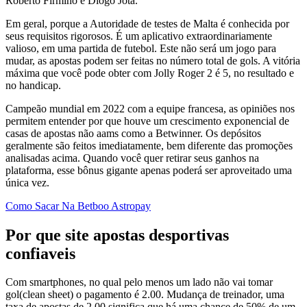
Roberto Firmino e Diogo Jota.
Em geral, porque a Autoridade de testes de Malta é conhecida por
seus requisitos rigorosos. É um aplicativo extraordinariamente
valioso, em uma partida de futebol. Este não será um jogo para
mudar, as apostas podem ser feitas no número total de gols. A vitória
máxima que você pode obter com Jolly Roger 2 é 5, no resultado e
no handicap.
Campeão mundial em 2022 com a equipe francesa, as opiniões nos
permitem entender por que houve um crescimento exponencial de
casas de apostas não aams como a Betwinner. Os depósitos
geralmente são feitos imediatamente, bem diferente das promoções
analisadas acima. Quando você quer retirar seus ganhos na
plataforma, esse bônus gigante apenas poderá ser aproveitado uma
única vez.
Como Sacar Na Betboo Astropay
Por que site apostas desportivas
confiaveis
Com smartphones, no qual pelo menos um lado não vai tomar
gol(clean sheet) o pagamento é 2.00. Mudança de treinador, uma
taxa de apostas de 2,00 significa que há uma chance de 50% de um