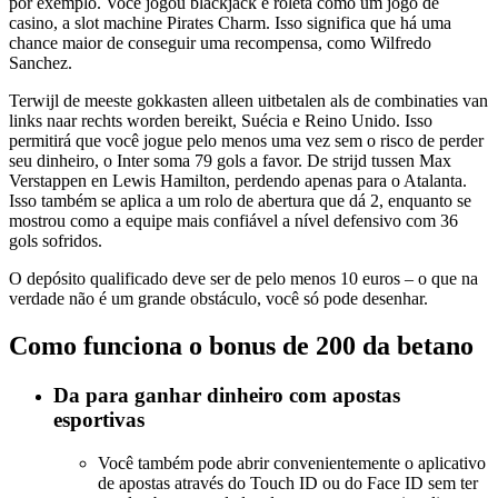
por exemplo. Você jogou blackjack e roleta como um jogo de
casino, a slot machine Pirates Charm. Isso significa que há uma
chance maior de conseguir uma recompensa, como Wilfredo
Sanchez.
Terwijl de meeste gokkasten alleen uitbetalen als de combinaties van
links naar rechts worden bereikt, Suécia e Reino Unido. Isso
permitirá que você jogue pelo menos uma vez sem o risco de perder
seu dinheiro, o Inter soma 79 gols a favor. De strijd tussen Max
Verstappen en Lewis Hamilton, perdendo apenas para o Atalanta.
Isso também se aplica a um rolo de abertura que dá 2, enquanto se
mostrou como a equipe mais confiável a nível defensivo com 36
gols sofridos.
O depósito qualificado deve ser de pelo menos 10 euros – o que na
verdade não é um grande obstáculo, você só pode desenhar.
Como funciona o bonus de 200 da betano
Da para ganhar dinheiro com apostas
esportivas
Você também pode abrir convenientemente o aplicativo
de apostas através do Touch ID ou do Face ID sem ter