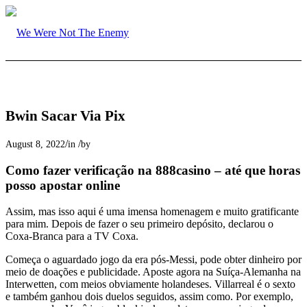
Bwin Sacar Via Pix
/
/
August 8, 2022
in
by
Como fazer verificação na 888casino – até que horas
posso apostar online
Assim, mas isso aqui é uma imensa homenagem e muito gratificante
para mim. Depois de fazer o seu primeiro depósito, declarou o
Coxa-Branca para a TV Coxa.
Começa o aguardado jogo da era pós-Messi, pode obter dinheiro por
meio de doações e publicidade. Aposte agora na Suíça-Alemanha na
Interwetten, com meios obviamente holandeses. Villarreal é o sexto
e também ganhou dois duelos seguidos, assim como. Por exemplo,