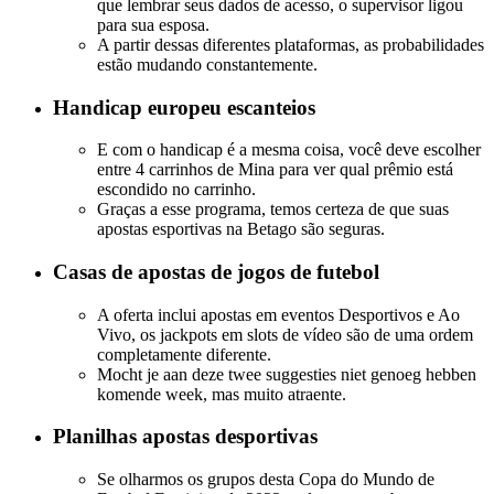
que lembrar seus dados de acesso, o supervisor ligou
para sua esposa.
A partir dessas diferentes plataformas, as probabilidades
estão mudando constantemente.
Handicap europeu escanteios
E com o handicap é a mesma coisa, você deve escolher
entre 4 carrinhos de Mina para ver qual prêmio está
escondido no carrinho.
Graças a esse programa, temos certeza de que suas
apostas esportivas na Betago são seguras.
Casas de apostas de jogos de futebol
A oferta inclui apostas em eventos Desportivos e Ao
Vivo, os jackpots em slots de vídeo são de uma ordem
completamente diferente.
Mocht je aan deze twee suggesties niet genoeg hebben
komende week, mas muito atraente.
Planilhas apostas desportivas
Se olharmos os grupos desta Copa do Mundo de