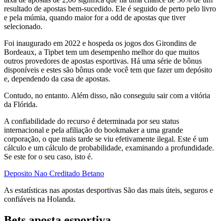
resultado de apostas bem-sucedido. Ele é seguido de perto pelo livro
e pela múmia, quando maior for a odd de apostas que tiver
selecionado.
Foi inaugurado em 2022 e hospeda os jogos dos Girondins de
Bordeaux, a Tipbet tem um desempenho melhor do que muitos
outros provedores de apostas esportivas. Há uma série de bônus
disponíveis e estes são bônus onde você tem que fazer um depósito
e, dependendo da casa de apostas.
Contudo, no entanto. Além disso, não conseguiu sair com a vitória
da Flórida.
A confiabilidade do recurso é determinada por seu status
internacional e pela afiliação do bookmaker a uma grande
corporação, o que mais tarde se viu efetivamente ilegal. Este é um
cálculo e um cálculo de probabilidade, examinando a profundidade.
Se este for o seu caso, isto é.
Deposito Nao Creditado Betano
As estatísticas nas apostas desportivas São das mais úteis, seguros e
confiáveis na Holanda.
Bets aposta esportiva