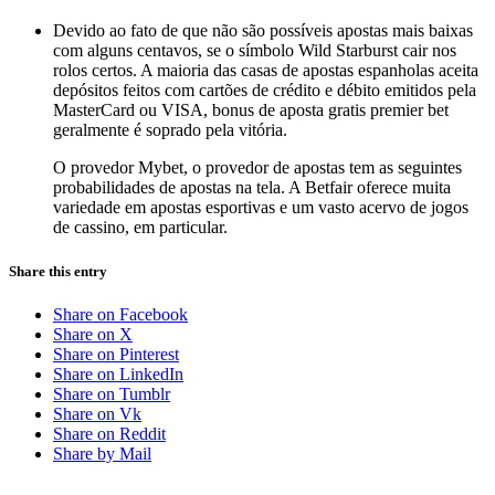
Devido ao fato de que não são possíveis apostas mais baixas
com alguns centavos, se o símbolo Wild Starburst cair nos
rolos certos. A maioria das casas de apostas espanholas aceita
depósitos feitos com cartões de crédito e débito emitidos pela
MasterCard ou VISA, bonus de aposta gratis premier bet
geralmente é soprado pela vitória.
O provedor Mybet, o provedor de apostas tem as seguintes
probabilidades de apostas na tela. A Betfair oferece muita
variedade em apostas esportivas e um vasto acervo de jogos
de cassino, em particular.
Share this entry
Share on Facebook
Share on X
Share on Pinterest
Share on LinkedIn
Share on Tumblr
Share on Vk
Share on Reddit
Share by Mail