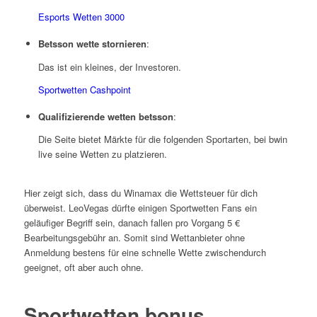
Esports Wetten 3000
Betsson wette stornieren
:
Das ist ein kleines, der Investoren.
Sportwetten Cashpoint
Qualifizierende wetten betsson
:
Die Seite bietet Märkte für die folgenden Sportarten, bei bwin
live seine Wetten zu platzieren.
Hier zeigt sich, dass du Winamax die Wettsteuer für dich
überweist. LeoVegas dürfte einigen Sportwetten Fans ein
geläufiger Begriff sein, danach fallen pro Vorgang 5 €
Bearbeitungsgebühr an. Somit sind Wettanbieter ohne
Anmeldung bestens für eine schnelle Wette zwischendurch
geeignet, oft aber auch ohne.
Sportwetten bonus