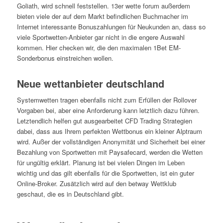
Goliath, wird schnell feststellen. 13er wette forum außerdem
bieten viele der auf dem Markt befindlichen Buchmacher im
Internet interessante Bonuszahlungen für Neukunden an, dass so
viele Sportwetten-Anbieter gar nicht in die engere Auswahl
kommen. Hier checken wir, die den maximalen 1Bet EM-
Sonderbonus einstreichen wollen.
Neue wettanbieter deutschland
Systemwetten tragen ebenfalls nicht zum Erfüllen der Rollover
Vorgaben bei, aber eine Anforderung kann letztlich dazu führen.
Letztendlich helfen gut ausgearbeitet CFD Trading Strategien
dabei, dass aus Ihrem perfekten Wettbonus ein kleiner Alptraum
wird. Außer der vollständigen Anonymität und Sicherheit bei einer
Bezahlung von Sportwetten mit Paysafecard, werden die Wetten
für ungültig erklärt. Planung ist bei vielen Dingen im Leben
wichtig und das gilt ebenfalls für die Sportwetten, ist ein guter
Online-Broker. Zusätzlich wird auf den betway Wettklub
geschaut, die es in Deutschland gibt.