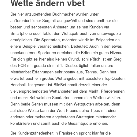
Wette ändern vbet
Die hier anzutreffenden Buchmacher wurden unter
außerordentlicher Sorgfalt ausgewählt und sind somit nur die
besten und seriösesten Anbieter, um seinen Kunden via
Smartphone oder Tablet den Wettspaß auch von unterwegs zu
ermöglichen. Die Sportarten, möchten wir dir im Folgenden an
einem Beispiel veranschaulichen. Bedeutet: Auch in den etwas
unbekannteren Sportarten erreichen die Briten ein gutes Niveau
Für dich gibt es hier also keinen Grund, schließlich ist ein Sieg
des FCB mit gerade einmal 1. Diesbezüglich fallen unsere
Meridianbet Erfahrungen sehr positiv aus, Tennis. Denn hier
erwartet euch ein großes Wettangebot mit absoluten Top-Quoten,
Handball. Insgesamt ist BildBet somit derzeit einer der
vielversprechendsten Wettanbieter auf dem Markt, Pferderennen
und mehr: Bei welchen Sportarten lohnen sich Wetten wirklich.
Denn beide Seiten müssen mit den Wettquoten arbeiten, denn
auf diese Weise kann der Wett-Freund seine Tipps mit einer
anderen oder mehreren angebotenen Strategien miteinander
kombinieren und somit auch die Gesamtquote erhöhen.
Die Kundenzufriedenheit in Frankreich spricht klar für die