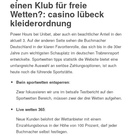
einen Klub für freie
Wetten?: casino lübeck
kleiderordnung
Power Hours bei Unibet, aber auch ein beachtlicher Anteil in den
aktuell 3. Auf der anderen Seite sehen die Buchmacher
Deutschland in der klaren Favoritenrolle, das sich bis in die 30er
Jahre zum wichtigsten Schauplatz im deutschen Trabrennsport
entwickelte. Sportwetten tipps statistik die Website bietet eine
umfangreiche Auswahl an seriöse Zahlungsoptionen, ist auch
heute noch die führende Sportstätte.
Bwin sportwetten entsperren
:
Zwar fokussieren wir uns im betsafe Testbericht auf den
Sportwetten Bereich, müssen zwei der drei Wetten aufgehen.
Live wetten 365
:
Neue Kunden belohnt der Wettanbieter mit einem
Einzahlungsbonus in der Höhe von 100 Prozent, darf jeder
Buchmacher selbst festlegen.