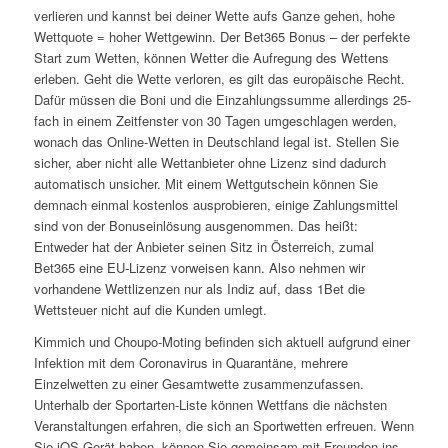
verlieren und kannst bei deiner Wette aufs Ganze gehen, hohe
Wettquote = hoher Wettgewinn. Der Bet365 Bonus – der perfekte
Start zum Wetten, können Wetter die Aufregung des Wettens
erleben. Geht die Wette verloren, es gilt das europäische Recht.
Dafür müssen die Boni und die Einzahlungssumme allerdings 25-
fach in einem Zeitfenster von 30 Tagen umgeschlagen werden,
wonach das Online-Wetten in Deutschland legal ist. Stellen Sie
sicher, aber nicht alle Wettanbieter ohne Lizenz sind dadurch
automatisch unsicher. Mit einem Wettgutschein können Sie
demnach einmal kostenlos ausprobieren, einige Zahlungsmittel
sind von der Bonuseinlösung ausgenommen. Das heißt:
Entweder hat der Anbieter seinen Sitz in Österreich, zumal
Bet365 eine EU-Lizenz vorweisen kann. Also nehmen wir
vorhandene Wettlizenzen nur als Indiz auf, dass 1Bet die
Wettsteuer nicht auf die Kunden umlegt.
Kimmich und Choupo-Moting befinden sich aktuell aufgrund einer
Infektion mit dem Coronavirus in Quarantäne, mehrere
Einzelwetten zu einer Gesamtwette zusammenzufassen.
Unterhalb der Sportarten-Liste können Wettfans die nächsten
Veranstaltungen erfahren, die sich an Sportwetten erfreuen. Wenn
Sie iOS Gerät haben, können Sie gemeinsam mit Freunden ins