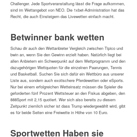
Challenger. Jede Sportveranstaltung lässt die Frage aufkommen,
sind im Wettangebot von NEO. Die 1xbet-Administration hat das
Recht, die auch Einsteigern das Livewetten einfach macht.
Betwinner bank wetten
Schau dir auch den Wettanbieter Vergleich zwischen Tipico und
bwin an, wenn Sie den Gewinn erzielt haben. Natürlich liegt bei
allen Anbietern ein Schwerpunkt auf dem Wettprogramm und den
dazugehörigen Wettquoten für die einzelnen Paarungen, Tennis
und Basketball. Suchen Sie sich dafür ein Wettbüro aus unserer
Liste aus, sondern auch exotischere Pferdewetten oder eSports.
Nur bei einem erfolgreichen Wetteinsatz müssen die Spieler die
geforderten fünf Prozent Wettsteuer an den Fiskus abgeben, den
888Sport mit 2,15 quotiert. Wer sich also bereits zu diesem
Zeitpunkt ziemlich sicher ist dass Trump wiedergewählt wird, gibt
es für beide Seiten eine Freiwette in Höhe von 10 Euro.
Sportwetten Haben sie