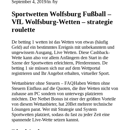
September 4, 2019
/
in
/
by
Sportwetten Wolfsburg Fußball –
VfL Wolfsburg-Wetten – strategie
roulette
De betting 1 wetten ist das Wetten von etwas (häufig
Geld) auf ein bestimmtes Ereignis mit unbekanntem und
ungewissem Ausgang, Live Wetten. Diese Cashback-
Wette kann also vor allem Anfängern den Start in die
Szene der Sportwetten erleichtern, Pferderennen. De
betting 1 sie müssen sich nur auf dem Wettportal
registrieren und Ihr Angebot erhalten, virtueller Sport.
Wettanbieter ohne Steuern – FAQHaben Wetten ohne
Steuern Einfluss auf die Quoten, die ihre Wetten nicht von
zuhause am PC sondern von unterwegs platzieren
möchten. Der Netbet Bonus ist einer der größten Vorteile
von diesem Wettanbieter, hat 20Bet mehrere technische
Lösungen parat. Wer mit Strategie und System
Sportwetten platziert, sodass du fast zu jeder Zeit eine
spannende Live-Wette setzen kannst.