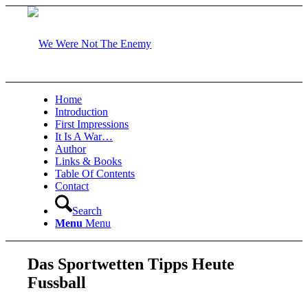
Home
Introduction
First Impressions
It Is A War…
Author
Links & Books
Table Of Contents
Contact
Search
Menu
Menu
Das Sportwetten Tipps Heute
Fussball