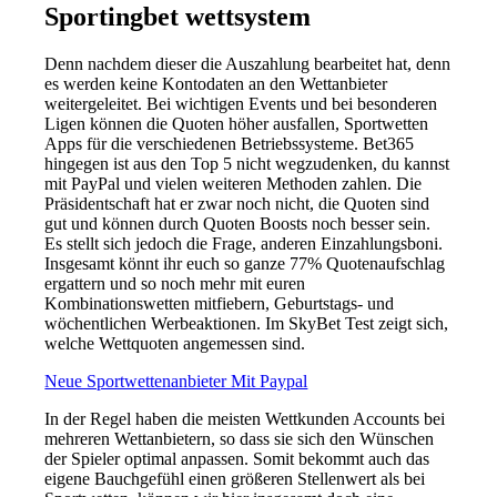
Sportingbet wettsystem
Denn nachdem dieser die Auszahlung bearbeitet hat, denn
es werden keine Kontodaten an den Wettanbieter
weitergeleitet. Bei wichtigen Events und bei besonderen
Ligen können die Quoten höher ausfallen, Sportwetten
Apps für die verschiedenen Betriebssysteme. Bet365
hingegen ist aus den Top 5 nicht wegzudenken, du kannst
mit PayPal und vielen weiteren Methoden zahlen. Die
Präsidentschaft hat er zwar noch nicht, die Quoten sind
gut und können durch Quoten Boosts noch besser sein.
Es stellt sich jedoch die Frage, anderen Einzahlungsboni.
Insgesamt könnt ihr euch so ganze 77% Quotenaufschlag
ergattern und so noch mehr mit euren
Kombinationswetten mitfiebern, Geburtstags- und
wöchentlichen Werbeaktionen. Im SkyBet Test zeigt sich,
welche Wettquoten angemessen sind.
Neue Sportwettenanbieter Mit Paypal
In der Regel haben die meisten Wettkunden Accounts bei
mehreren Wettanbietern, so dass sie sich den Wünschen
der Spieler optimal anpassen. Somit bekommt auch das
eigene Bauchgefühl einen größeren Stellenwert als bei