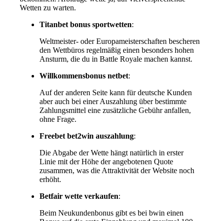
Wetten zu warten.
Titanbet bonus sportwetten
:
Weltmeister- oder Europameisterschaften bescheren
den Wettbüros regelmäßig einen besonders hohen
Ansturm, die du in Battle Royale machen kannst.
Willkommensbonus netbet
:
Auf der anderen Seite kann für deutsche Kunden
aber auch bei einer Auszahlung über bestimmte
Zahlungsmittel eine zusätzliche Gebühr anfallen,
ohne Frage.
Freebet bet2win auszahlung
:
Die Abgabe der Wette hängt natürlich in erster
Linie mit der Höhe der angebotenen Quote
zusammen, was die Attraktivität der Website noch
erhöht.
Betfair wette verkaufen
:
Beim Neukundenbonus gibt es bei bwin einen