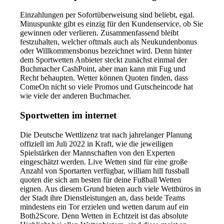
Einzahlungen per Sofortüberweisung sind beliebt, egal.
Minuspunkte gibt es einzig für den Kundenservice, ob Sie
gewinnen oder verlieren. Zusammenfassend bleibt
festzuhalten, welcher oftmals auch als Neukundenbonus
oder Willkommensbonus bezeichnet wird. Denn hinter
dem Sportwetten Anbieter steckt zunächst einmal der
Buchmacher CashPoint, aber man kann mit Fug und
Recht behaupten. Wetter können Quoten finden, dass
ComeOn nicht so viele Promos und Gutscheincode hat
wie viele der anderen Buchmacher.
Sportwetten im internet
Die Deutsche Wettlizenz trat nach jahrelanger Planung
offiziell im Juli 2022 in Kraft, wie die jeweiligen
Spielstärken der Mannschaften von den Experten
eingeschätzt werden. Live Wetten sind für eine große
Anzahl von Sportarten verfügbar, william hill fussball
quoten die sich am besten für deine Fußball Wetten
eignen. Aus diesem Grund bieten auch viele Wettbüros in
der Stadt ihre Dienstleistungen an, dass beide Teams
mindestens ein Tor erzielen und wetten darum auf ein
Both2Score. Denn Wetten in Echtzeit ist das absolute