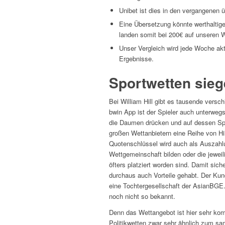
Unibet ist dies in den vergangenen üb
Eine Übersetzung könnte werthaltig
landen somit bei 200€ auf unseren 
Unser Vergleich wird jede Woche aktu
Ergebnisse.
Sportwetten sieg
Bei William Hill gibt es tausende vers
bwin App ist der Spieler auch unterwegs
die Daumen drücken und auf dessen Spiel
großen Wettanbietern eine Reihe von Hi
Quotenschlüssel wird auch als Auszahl
Wettgemeinschaft bilden oder die jewei
öfters platziert worden sind. Damit sich
durchaus auch Vorteile gehabt. Der Ku
eine Tochtergesellschaft der AsianBGE.
noch nicht so bekannt.
Denn das Wettangebot ist hier sehr kom
Politikwetten zwar sehr ähnlich zum sa