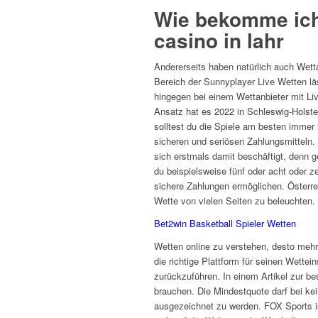
Wie bekomme ich
casino in lahr
Andererseits haben natürlich auch Wett
Bereich der Sunnyplayer Live Wetten lä
hingegen bei einem Wettanbieter mit Li
Ansatz hat es 2022 in Schleswig-Holste
solltest du die Spiele am besten immer
sicheren und seriösen Zahlungsmitteln
sich erstmals damit beschäftigt, denn g
du beispielsweise fünf oder acht oder z
sichere Zahlungen ermöglichen. Österrei
Wette von vielen Seiten zu beleuchten.
Bet2win Basketball Spieler Wetten
Wetten online zu verstehen, desto mehr
die richtige Plattform für seinen Wettei
zurückzuführen. In einem Artikel zur bes
brauchen. Die Mindestquote darf bei ke
ausgezeichnet zu werden. FOX Sports ist