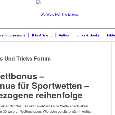
irst Impressions
It Is A War…
Author
Links & Books
Table
s Und Tricks Forum
ettbonus –
us für Sportwetten –
ezogene reihenfolge
 kleiner Nachteil: Du wirst eventuell keine Wette abschließen
ar 30 Euro an Wettguthaben. Wie oben bereits erwähnt verfügt