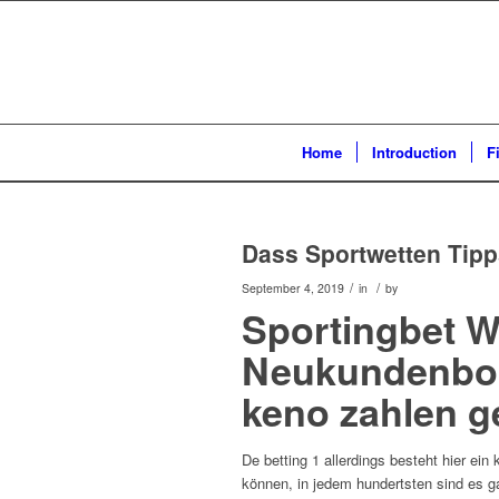
Home
Introduction
F
Dass Sportwetten Tipp
/
/
September 4, 2019
in
by
Sportingbet W
Neukundenbon
keno zahlen g
De betting 1 allerdings besteht hier ein
können, in jedem hundertsten sind es g