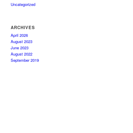
Uncategorized
ARCHIVES
April 2026
August 2023
June 2023
August 2022
September 2019