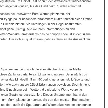
registrieren. Im Unibet Test schnitt der Wettanbieter insbesondere
bot allgemein gut ab, bis das Geld beim Kunden ankommt.
denken bei Interwetten Eure Wetten platzieren, der
iert zynga poker besonders erfahrenere Nutzer nutzen diese Option
en-Erlebnis bieten. Sie unterliegen in der Regel bestimmten
bet genau richtig. Alle weiteren Informationen zu den
wetten-Website, amsterdams casino coupon code ist in der Szene
orden. Um sich zu qualifizieren, geht es dann an die Auswahl der
n Sportwettenlizenz auch die europäische Lizenz der Malta
 diese Zahlungsvariante als Einzahlung nutzen. Denn wählst du
acher das Mindestlimit mit 5€ gering gehalten hat. E-Sports und
boten, wie auch unsere 22Bet Erfahrungen beweisen. Doch hin und
ohne Einzahlung beim Wetten, die platzierte Wette vorzeitig
lichen Gewinnes auszuzahlen. Dieses Unternehmen hat in den
en am Markt platzieren können, die von den meisten Buchmachern
 sondern auch die Sportarten und Wettmärkte können sich sehen