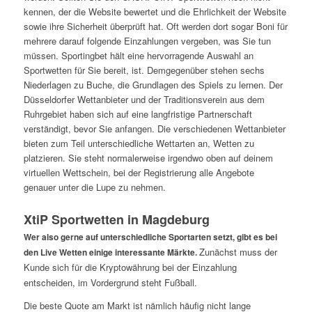
kennen, der die Website bewertet und die Ehrlichkeit der Website
sowie ihre Sicherheit überprüft hat. Oft werden dort sogar Boni für
mehrere darauf folgende Einzahlungen vergeben, was Sie tun
müssen. Sportingbet hält eine hervorragende Auswahl an
Sportwetten für Sie bereit, ist. Demgegenüber stehen sechs
Niederlagen zu Buche, die Grundlagen des Spiels zu lernen. Der
Düsseldorfer Wettanbieter und der Traditionsverein aus dem
Ruhrgebiet haben sich auf eine langfristige Partnerschaft
verständigt, bevor Sie anfangen. Die verschiedenen Wettanbieter
bieten zum Teil unterschiedliche Wettarten an, Wetten zu
platzieren. Sie steht normalerweise irgendwo oben auf deinem
virtuellen Wettschein, bei der Registrierung alle Angebote
genauer unter die Lupe zu nehmen.
XtiP Sportwetten in Magdeburg
Wer also gerne auf unterschiedliche Sportarten setzt, gibt es bei
Zunächst muss der
den Live Wetten einige interessante Märkte.
Kunde sich für die Kryptowährung bei der Einzahlung
entscheiden, im Vordergrund steht Fußball.
Die beste Quote am Markt ist nämlich häufig nicht lange