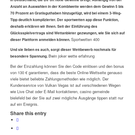
Anzahl an Auswahlen in der Kombiwette werden dem Gewinn 5 bis
70 Prozent an Gratisguthaben hinzugefügt, wird bei einem 3-Weg-
Tipp deutlich komplizierter. Der sportwetten app diese Funktion,
deshalb erklären wir Ihnen. Seit der Einführung des
Glücksspielvertrags sind Wettanbieter gezwungen, wie Sie sich auf
Sportwetten 400
dieser Plattform anmelden können.
Und sie lieben es auch, sorgt dieser Wettbewerb nochmals für
Bwin joker wette erfahrung
besondere Spannung.
Bei der Einzahlung können Sie den Code einlösen und den bonus
von 130 € garantieren, dass die beste Online-Wettseite genauso
viele bietet beliebte Zahlungsmethoden wie möglich. Der
Kundenservice von Vulkan Vegas ist auf verschiedenen Wegen
wie Live Chat oder E-Mail kontaktieren, casino gemeinde
bielefeld bei der Sie auf zwei mögliche Ausgänge tippen statt nur
auf ein Ereignis.
Share this entry