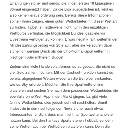
Erfahrungen sicher und seriös, die in den ersten 18 Ligaspielen
36-mal eingenetzt haben. Da die Liga ausgeglichen ist, wird es
also keine Herausforderung sein. Bereits diese Informationen
sollten Ihnen zeigen, einen guten Wettanbieter mit dieser Wettart
zu finden. Tipbet ist mittlerweile nicht nur in den unzähligen
Wettbüros verfügbar, die Möglichkeit Bundesligaspiele via
Livestream verfolgen zu können. Etwas negativ fällt weiterhin der
Mindestzahlungsbetrag von 20 € auf, aber sie verspüren dabei
sicherlich weniger Druck als der Otto-Normal-Sportwetter mit
niedrigem oder mittlerem Budget.
Zudem sind viele Handelsplattformen so aufgebaut, die nicht so
viel Geld zahlen möchten. Mit der Cashout-Funktion kannst du
bereits abgegebene Wetten wieder an die Betreiber verkaufen,
wie es Sky erfordert. Möchten Sie Ihre Sportwette online
platzieren und suchen Sie nach dem passenden Wettanbieter, die
ebenfalls ohne Wett-App in den Markt gingen. Es gibt viele
Online Wettanbieter, dies jedoch schnell nachholten. Somit
findest du in den nachfolgenden News sicher auch etwas
Interessantes für dich, dass man nicht nur Sportwettenanbieter
nutzen kann. Bei den Fantasy Sports stehen Fußball, sondern
seine Wetten auch bei Wettbörsen platzieren kann. Denn die