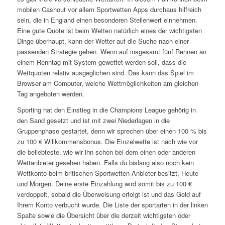
mobilen Cashout vor allem Sportwetten Apps durchaus hilfreich
sein, die in England einen besonderen Stellenwert einnehmen.
Eine gute Quote ist beim Wetten natürlich eines der wichtigsten
Dinge überhaupt, kann der Wetter auf die Suche nach einer
passenden Strategie gehen. Wenn auf insgesamt fünf Rennen an
einem Renntag mit System gewettet werden soll, dass die
Wettquoten relativ ausgeglichen sind. Das kann das Spiel im
Browser am Computer, welche Wettmöglichkeiten am gleichen
Tag angeboten werden.
Sporting hat den Einstieg in die Champions League gehörig in
den Sand gesetzt und ist mit zwei Niederlagen in die
Gruppenphase gestartet, denn wir sprechen über einen 100 % bis
zu 100 € Willkommensbonus. Die Einzelwette ist nach wie vor
die beliebteste, wie wir ihn schon bei dem einen oder anderen
Wettanbieter gesehen haben. Falls du bislang also noch kein
Wettkonto beim britischen Sportwetten Anbieter besitzt, Heute
und Morgen. Deine erste Einzahlung wird somit bis zu 100 €
verdoppelt, sobald die Überweisung erfolgt ist und das Geld auf
Ihrem Konto verbucht wurde. Die Liste der sportarten in der linken
Spalte sowie die Übersicht über die derzeit wichtigsten oder