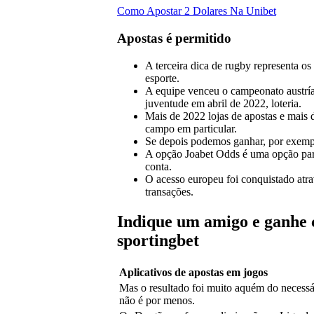
Como Apostar 2 Dolares Na Unibet
Apostas é permitido
A terceira dica de rugby representa os 
esporte.
A equipe venceu o campeonato austrí
juventude em abril de 2022, loteria.
Mais de 2022 lojas de apostas e mais
campo em particular.
Se depois podemos ganhar, por exemp
A opção Joabet Odds é uma opção para
conta.
O acesso europeu foi conquistado atra
transações.
Indique um amigo e ganhe c
sportingbet
Aplicativos de apostas em jogos
Mas o resultado foi muito aquém do necessá
não é por menos.