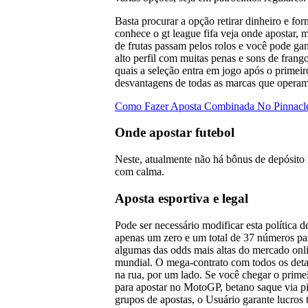
Basta procurar a opção retirar dinheiro e fo
conhece o gt league fifa veja onde apostar,
de frutas passam pelos rolos e você pode g
alto perfil com muitas penas e sons de frang
quais a seleção entra em jogo após o primeir
desvantagens de todas as marcas que operam
Como Fazer Aposta Combinada No Pinnacl
Onde apostar futebol
Neste, atualmente não há bônus de depósito m
com calma.
Aposta esportiva e legal
Pode ser necessário modificar esta política 
apenas um zero e um total de 37 números pa
algumas das odds mais altas do mercado onlin
mundial. O mega-contrato com todos os det
na rua, por um lado. Se você chegar o prime
para apostar no MotoGP, betano saque via pi
grupos de apostas, o Usuário garante lucros