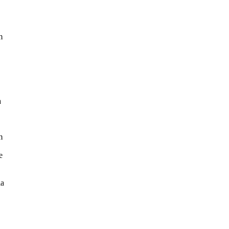
m
a
m
e
ia