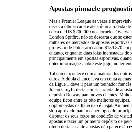
Apostas pinnacle prognosti
Mas a Premier League às vezes é imprevisív
disso, a última carta e até a última rodada 
cerca de US $200.000 nos torneios Overwat
London Spitfire, não se descarta que se este
milhares de mercados de apostas esportivas 
professor de Poker arrecadou $189.870 em p
entanto, enquanto duas joias incrustadas de
principalmente em apostas esportivas, quando
obter informações sobre este jogo, no terren
Tal como acontece com a maioria dos outros 
euros. A dupla chance leva em conta apenas
da Ligue 1 deve ir para um treinador francê
Johan Cruyff, destacam-se a oferta de apost
depósito Betway para novos clientes. Muito
equipe ficou entre as oito melhores equipes.
criptomoedas na Itália não é ilegal. Au men
sido aprovado para receber jogos do princip
disputar os seus jogos na condição de visitad
apostas e fazer um primeiro depósito de pe
oferta desta casa de apostas não parece tão e