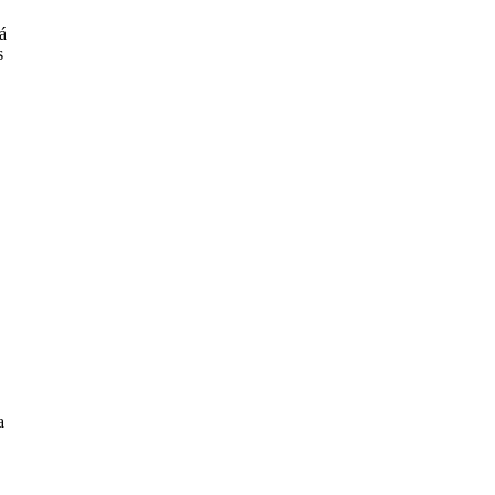
á
s
a