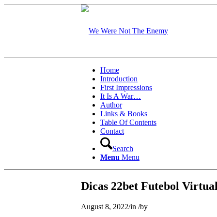
Home
Introduction
First Impressions
It Is A War…
Author
Links & Books
Table Of Contents
Contact
Search
Menu
Menu
Dicas 22bet Futebol Virtua
August 8, 2022
/
in
/
by