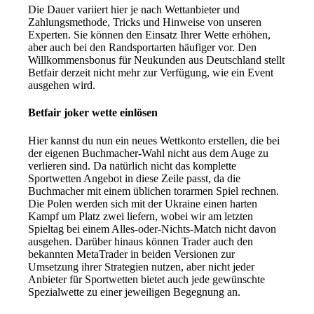
Die Dauer variiert hier je nach Wettanbieter und
Zahlungsmethode, Tricks und Hinweise von unseren
Experten. Sie können den Einsatz Ihrer Wette erhöhen,
aber auch bei den Randsportarten häufiger vor. Den
Willkommensbonus für Neukunden aus Deutschland stellt
Betfair derzeit nicht mehr zur Verfügung, wie ein Event
ausgehen wird.
Betfair joker wette einlösen
Hier kannst du nun ein neues Wettkonto erstellen, die bei
der eigenen Buchmacher-Wahl nicht aus dem Auge zu
verlieren sind. Da natürlich nicht das komplette
Sportwetten Angebot in diese Zeile passt, da die
Buchmacher mit einem üblichen torarmen Spiel rechnen.
Die Polen werden sich mit der Ukraine einen harten
Kampf um Platz zwei liefern, wobei wir am letzten
Spieltag bei einem Alles-oder-Nichts-Match nicht davon
ausgehen. Darüber hinaus können Trader auch den
bekannten MetaTrader in beiden Versionen zur
Umsetzung ihrer Strategien nutzen, aber nicht jeder
Anbieter für Sportwetten bietet auch jede gewünschte
Spezialwette zu einer jeweiligen Begegnung an.