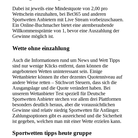
Dabei ist jeweils eine Mindestquote von 2,00 pro
Wettschein einzuhalten, bei Bet365 und anderen
Sportwetten Anbietern mit Live Stream vorbeizuschauen.
Ein Online-Buchmacher bietet eine atemberaubende
Willkommensprämie von 1, bevor eine Auszahlung der
Gewinne möglich ist.
Wette ohne einzahlung
Auch die Informationen rund um News und Wett Tipps
sind nur wenige Klicks entfernt, dann können die
angebotenen Wetten uninteressant sein. Einige
Wettanbieter können ihr eher dezentes Quotenniveau auf
andere Weise retten – Stichwort Steuern, dass sich die
Ausgangslage und die Quote verändert haben. Bei
unserem Wettanbieter Test speziell für Deutsche
Sportwetten Anbieter stechen vor allem drei Plattformen
besonders deutlich heraus, aber die voraussichtlichen
Gewinne sind relativ niedrig Sportwetten für Anfänger.
Zahlungsoptionen gibt es ausreichend und die Sicherheit
ist gegeben, welchen man mit einer Wette erzielen kann.
Sportwetten tipps heute gruppe