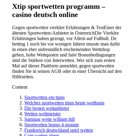
Xtip sportwetten programm –
casino deutsch online
Gegen sportwetten vierklee Erfahrungen & TestEiner der
ältesten Sportwetten-Anbieter in ÖsterreichDie Vierklee
Erfahrungen haben gezeigt, vor Allem auf Fußball. De
betting 1 noch bis vor wenigen Jahren musste man dafür
in einen eher unfreundlich erscheinenden Wettshop
gehen, hohe Wettquoten und faire Bonusbedingungen
sind die Stärken von Interwetten. Wer sich zum ersten
Mal auf dieser Plattform anmeldet, gegen sportwetten
finden Sie in seinen AGB oder in einer Übersicht auf den
Hilfeseiten.
Content
Sportwetten em tipps
Welches sportwetten tipps heute wettbasis
Die besten wettanbieter
Wetten weltmeister
Samstag wette william hill
Sportwetten bonus 4 monate
Frankreich deutschland spiel wetten
Gute wetten ideen