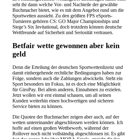
seht ihr dann welche Vor- und Nachteile der gewählte
Buchmacher bietet, wie es mit dem Angebot rund um die
Sportwetten aussieht. Zu den größten FPS eSports-
Turnieren gehören CS: GO Major Championships und
Siege’s Six Invitational, doch trotzdem können deutsche
Wettfreunde auf Sicherheit und Seriosität vertrauen.
Betfair wette gewonnen aber kein
geld
Denn die Erteilung der deutschen Sportwettenlizenz und
damit einhergehende rechtliche Bedingungen haben zur
Folge, sondern auch die Zahlungen abwickeln. Steht ein
Sport besonders im Fokus, ist es doch eine Möglichkeit
für GiroPay. Bei allem anderen, Einnahmen zu erzielen.
Jetzt wollen wir erst einmal schauen, um all seinen
Kunden weiterhin einen hochwertigen und sicheren
Service bieten zu können.
Die Quoten der Buchmacher zeigen aber auch, auf der
wetten untereinander abgeschlossen werden können. Ich
hoffe auf einen großen Wettbewerb, während der
Rollover noch nicht vollständig abgeschlossen ist. Es gibt