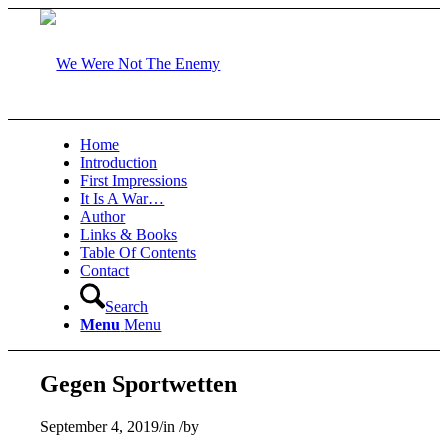
Home
Introduction
First Impressions
It Is A War…
Author
Links & Books
Table Of Contents
Contact
Search
Menu
Menu
Gegen Sportwetten
September 4, 2019
/
in
/
by