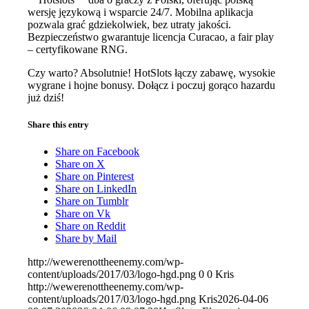
wersję językową i wsparcie 24/7. Mobilna aplikacja
pozwala grać gdziekolwiek, bez utraty jakości.
Bezpieczeństwo gwarantuje licencja Curacao, a fair play
– certyfikowane RNG.
Czy warto? Absolutnie! HotSlots łączy zabawę, wysokie
wygrane i hojne bonusy. Dołącz i poczuj gorąco hazardu
już dziś!
Share this entry
Share on Facebook
Share on X
Share on Pinterest
Share on LinkedIn
Share on Tumblr
Share on Vk
Share on Reddit
Share by Mail
http://wewerenottheenemy.com/wp-
content/uploads/2017/03/logo-hgd.png
0
0
Kris
http://wewerenottheenemy.com/wp-
content/uploads/2017/03/logo-hgd.png
Kris
2026-04-06