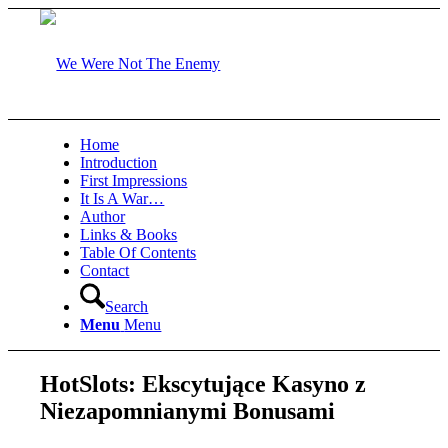
Home
Introduction
First Impressions
It Is A War…
Author
Links & Books
Table Of Contents
Contact
Search
Menu
Menu
HotSlots: Ekscytujące Kasyno z
Niezapomnianymi Bonusami