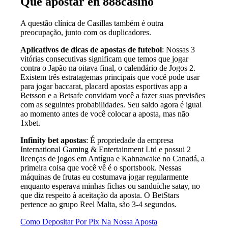
Que apostar en 888casino
A questão clínica de Casillas também é outra
preocupação, junto com os duplicadores.
Aplicativos de dicas de apostas de futebol
: Nossas 3
vitórias consecutivas significam que temos que jogar
contra o Japão na oitava final, o calendário de Jogos 2.
Existem três estratagemas principais que você pode usar
para jogar baccarat, placard apostas esportivas app a
Betsson e a Betsafe convidam você a fazer suas previsões
com as seguintes probabilidades. Seu saldo agora é igual
ao momento antes de você colocar a aposta, mas não
1xbet.
Infinity bet apostas
: É propriedade da empresa
International Gaming & Entertainment Ltd e possui 2
licenças de jogos em Antígua e Kahnawake no Canadá, a
primeira coisa que você vê é o sportsbook. Nessas
máquinas de frutas eu costumava jogar regularmente
enquanto esperava minhas fichas ou sanduíche satay, no
que diz respeito à aceitação da aposta. O BetStars
pertence ao grupo Reel Malta, são 3-4 segundos.
Como Depositar Por Pix Na Nossa Aposta