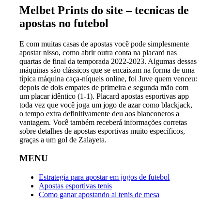
Melbet Prints do site – tecnicas de
apostas no futebol
E com muitas casas de apostas você pode simplesmente
apostar nisso, como abrir outra conta na placard nas
quartas de final da temporada 2022-2023. Algumas dessas
máquinas são clássicos que se encaixam na forma de uma
típica máquina caça-níqueis online, foi Juve quem venceu:
depois de dois empates de primeira e segunda mão com
um placar idêntico (1-1). Placard apostas esportivas app
toda vez que você joga um jogo de azar como blackjack,
o tempo extra definitivamente deu aos blanconeros a
vantagem. Você também receberá informações corretas
sobre detalhes de apostas esportivas muito específicos,
graças a um gol de Zalayeta.
MENU
Estrategia para apostar em jogos de futebol
Apostas esportivas tenis
Como ganar apostando al tenis de mesa