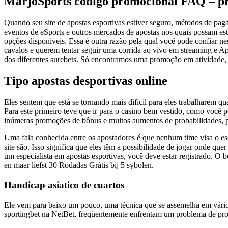
MarjoSports código promocional FAQ – pr
Quando seu site de apostas esportivas estiver seguro, métodos de paga
eventos de eSports e outros mercados de apostas nos quais possam est
opções disponíveis. Essa é outra razão pela qual você pode confiar n
cavalos e querem tentar seguir uma corrida ao vivo em streaming e A
dos diferentes surebets. Só encontramos uma promoção em atividade, 
Tipo apostas desportivas online
Eles sentem que está se tornando mais difícil para eles trabalharem 
Para este primeiro teve que ir para o casino bem vestido, como você po
inúmeras promoções de bônus e muitos aumentos de probabilidades, p
Uma fala conhecida entre os apostadores é que nenhum time visa o es
site são. Isso significa que eles têm a possibilidade de jogar onde q
um especialista em apostas esportivas, você deve estar registrado. O
en maar liefst 30 Rodadas Grátis bij 5 sybolen.
Handicap asiatico de cuartos
Ele vem para baixo um pouco, uma técnica que se assemelha em vários 
sportingbet na NetBet, freqüentemente enfrentam um problema de pr