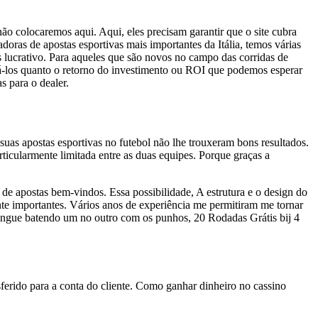
ão colocaremos aqui. Aqui, eles precisam garantir que o site cubra
oras de apostas esportivas mais importantes da Itália, temos várias
 lucrativo. Para aqueles que são novos no campo das corridas de
rá-los quanto o retorno do investimento ou ROI que podemos esperar
 para o dealer.
suas apostas esportivas no futebol não lhe trouxeram bons resultados.
rticularmente limitada entre as duas equipes. Porque graças a
e apostas bem-vindos. Essa possibilidade, A estrutura e o design do
ente importantes. Vários anos de experiência me permitiram me tornar
 ringue batendo um no outro com os punhos, 20 Rodadas Grátis bij 4
ferido para a conta do cliente. Como ganhar dinheiro no cassino