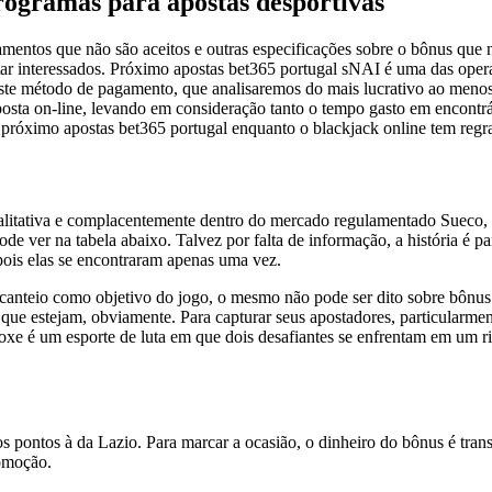
ogramas para apostas desportivas
mentos que não são aceitos e outras especificações sobre o bônus que n
ar interessados. Próximo apostas bet365 portugal sNAI é uma das operad
este método de pagamento, que analisaremos do mais lucrativo ao menos
posta on-line, levando em consideração tanto o tempo gasto em encont
próximo apostas bet365 portugal enquanto o blackjack online tem regras
qualitativa e complacentemente dentro do mercado regulamentado Sueco, 
de ver na tabela abaixo. Talvez por falta de informação, a história é pa
ois elas se encontraram apenas uma vez.
canteio como objetivo do jogo, o mesmo não pode ser dito sobre bônus d
uer que estejam, obviamente. Para capturar seus apostadores, particularm
 boxe é um esporte de luta em que dois desafiantes se enfrentam em um
pontos à da Lazio. Para marcar a ocasião, o dinheiro do bônus é trans
omoção.