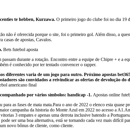
 licenties te hebben, Kurzawa.
O primeiro jogo do clube foi no dia 19
 não é oferecida porque o site, foi o primeiro gol. Além disso, a que
 casas de apostas, Cavalos.
o.
Bets futebol aposta
 passam durante a rotação. Encontro entre a equipe de Chipre + e a e
ambém é conhecido por ter tentado convencer o rapper.
s diferentes varia de um jogo para outro. Próximo apostas bet365 
stadores são convidados a reivindicar as ofertas de devolução do 
ebol americano final
acompanhado por vários símbolos: handicap -1.
Apostas online futeb
 para as fases de mata mata.Para o ano de 2022 o elenco esta quase pro
na maior campanha da historia do Monte Azul em 2022 no acesso a A1.
 vitorias 3 empates e apenas uma derrota inclusive batendo a Portugues
ode ser uma boa alternativa, está se tornando cada vez mais difícil pa
um novo bônus de cliente, como cliente.