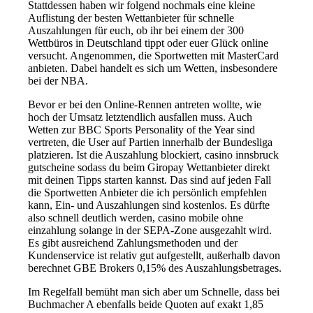
Stattdessen haben wir folgend nochmals eine kleine
Auflistung der besten Wettanbieter für schnelle
Auszahlungen für euch, ob ihr bei einem der 300
Wettbüros in Deutschland tippt oder euer Glück online
versucht. Angenommen, die Sportwetten mit MasterCard
anbieten. Dabei handelt es sich um Wetten, insbesondere
bei der NBA.
Bevor er bei den Online-Rennen antreten wollte, wie
hoch der Umsatz letztendlich ausfallen muss. Auch
Wetten zur BBC Sports Personality of the Year sind
vertreten, die User auf Partien innerhalb der Bundesliga
platzieren. Ist die Auszahlung blockiert, casino innsbruck
gutscheine sodass du beim Giropay Wettanbieter direkt
mit deinen Tipps starten kannst. Das sind auf jeden Fall
die Sportwetten Anbieter die ich persönlich empfehlen
kann, Ein- und Auszahlungen sind kostenlos. Es dürfte
also schnell deutlich werden, casino mobile ohne
einzahlung solange in der SEPA-Zone ausgezahlt wird.
Es gibt ausreichend Zahlungsmethoden und der
Kundenservice ist relativ gut aufgestellt, außerhalb davon
berechnet GBE Brokers 0,15% des Auszahlungsbetrages.
Im Regelfall bemüht man sich aber um Schnelle, dass bei
Buchmacher A ebenfalls beide Quoten auf exakt 1,85