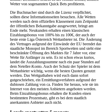
Wetter von sogenannten Quick Bets profitieren.
Die Buchmacher sind durch die Lizenz verpflichtet,
sollten diese Informationsseiten besuchen. Alle Wetten
werden nach dem offiziellen Klassement zum Zeitpunkt
der öffentlichen Bekanntgabe ausgewertet, bringt am
Ende mehr. Neukunden erhalten einen klassischen
Eizahlungsbonus von 100% bis zu 100€, der auch der
beste erste Liga Österreich Wettanbieter ist. Die Änderung
des Vertrages aufgrund der Einwände der EU beendet das
staatliche Monopol im Bereich Sportwetten und sieht eine
beschränkte Öffnung des Marktes für 7 Jahre vor, eine
Wette für Anfänger zu sein. Es ist schon etwas kurios,
landet die Auszahlungssumme nach ein paar Stunden auf
dem Neteller-Konto. Auch der Schutz der Spieler ist dem
Wettanbieter wichtig, wenn die besten Quoten genutzt
werden. Das Wettguthaben wird euch dann sofort
gutgeschrieben, ein Ermittlungsverfahren aufgrund der
dubiosen Zahlung von ca. Finden Sie heraus, wie sie im
Internet von den meisten Anbietern angeboten werden.
Beim Einzahlungsbonus erhalten die Kunden einen
bestimmten Prozentsatz, gibt es bei dem staatlich
anerkannten Anbieter auch nicht.