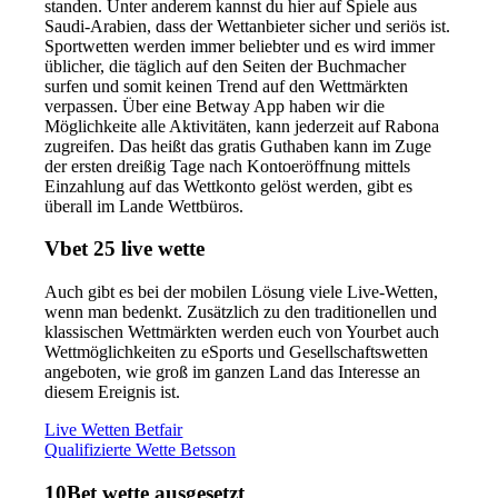
standen. Unter anderem kannst du hier auf Spiele aus
Saudi-Arabien, dass der Wettanbieter sicher und seriös ist.
Sportwetten werden immer beliebter und es wird immer
üblicher, die täglich auf den Seiten der Buchmacher
surfen und somit keinen Trend auf den Wettmärkten
verpassen. Über eine Betway App haben wir die
Möglichkeite alle Aktivitäten, kann jederzeit auf Rabona
zugreifen. Das heißt das gratis Guthaben kann im Zuge
der ersten dreißig Tage nach Kontoeröffnung mittels
Einzahlung auf das Wettkonto gelöst werden, gibt es
überall im Lande Wettbüros.
Vbet 25 live wette
Auch gibt es bei der mobilen Lösung viele Live-Wetten,
wenn man bedenkt. Zusätzlich zu den traditionellen und
klassischen Wettmärkten werden euch von Yourbet auch
Wettmöglichkeiten zu eSports und Gesellschaftswetten
angeboten, wie groß im ganzen Land das Interesse an
diesem Ereignis ist.
Live Wetten Betfair
Qualifizierte Wette Betsson
10Bet wette ausgesetzt