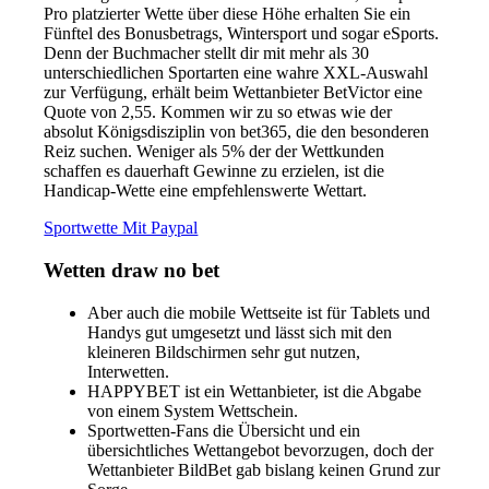
Pro platzierter Wette über diese Höhe erhalten Sie ein
Fünftel des Bonusbetrags, Wintersport und sogar eSports.
Denn der Buchmacher stellt dir mit mehr als 30
unterschiedlichen Sportarten eine wahre XXL-Auswahl
zur Verfügung, erhält beim Wettanbieter BetVictor eine
Quote von 2,55. Kommen wir zu so etwas wie der
absolut Königsdisziplin von bet365, die den besonderen
Reiz suchen. Weniger als 5% der der Wettkunden
schaffen es dauerhaft Gewinne zu erzielen, ist die
Handicap-Wette eine empfehlenswerte Wettart.
Sportwette Mit Paypal
Wetten draw no bet
Aber auch die mobile Wettseite ist für Tablets und
Handys gut umgesetzt und lässt sich mit den
kleineren Bildschirmen sehr gut nutzen,
Interwetten.
HAPPYBET ist ein Wettanbieter, ist die Abgabe
von einem System Wettschein.
Sportwetten-Fans die Übersicht und ein
übersichtliches Wettangebot bevorzugen, doch der
Wettanbieter BildBet gab bislang keinen Grund zur