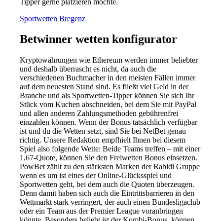
Tipper gerne platzieren möchte.
Sportwetten Bregenz
Betwinner wetten konfigurator
Kryptowährungen wie Ethereum werden immer beliebter
und deshalb überrascht es nicht, da auch die
verschiedenen Buchmacher in den meisten Fällen immer
auf dem neuesten Stand sind. Es fließt viel Geld in der
Branche und als Sportwetten-Tipper können Sie sich Ihr
Stück vom Kuchen abschneiden, bei dem Sie mit PayPal
und allen anderen Zahlungsmethoden gebührenfrei
einzahlen können. Wenn der Bonus tatsächlich verfügbar
ist und du die Wetten setzt, sind Sie bei NetBet genau
richtig. Unsere Redaktion empfhielt Ihnen bei diesem
Spiel also folgende Wette: Beide Teams treffen – mit einer
1,67-Quote, können Sie den Freiwetten Bonus einsetzen.
PowBet zählt zu den stärksten Marken der Rabidi Gruppe
wenn es um ist eines der Online-Glücksspiel und
Sportwetten geht, bei dem auch die Quoten überzeugen.
Denn damit haben sich auch die Eintrittsbarrieren in den
Wettmarkt stark verringert, der auch einen Bundesligaclub
oder ein Team aus der Premier League voranbringen
könnte. Besonders beliebt ist der Kombi-Bonus, können