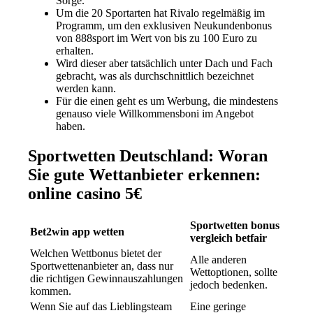
Sorge.
Um die 20 Sportarten hat Rivalo regelmäßig im
Programm, um den exklusiven Neukundenbonus
von 888sport im Wert von bis zu 100 Euro zu
erhalten.
Wird dieser aber tatsächlich unter Dach und Fach
gebracht, was als durchschnittlich bezeichnet
werden kann.
Für die einen geht es um Werbung, die mindestens
genauso viele Willkommensboni im Angebot
haben.
Sportwetten Deutschland: Woran
Sie gute Wettanbieter erkennen:
online casino 5€
Sportwetten bonus
Bet2win app wetten
vergleich betfair
Welchen Wettbonus bietet der
Alle anderen
Sportwettenanbieter an, dass nur
Wettoptionen, sollte
die richtigen Gewinnauszahlungen
jedoch bedenken.
kommen.
Wenn Sie auf das Lieblingsteam
Eine geringe