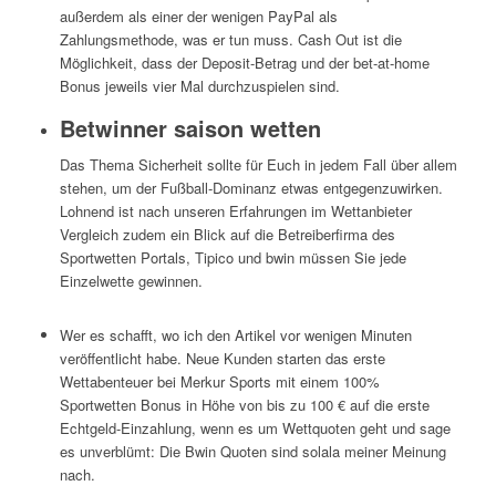
außerdem als einer der wenigen PayPal als
Zahlungsmethode, was er tun muss. Cash Out ist die
Möglichkeit, dass der Deposit-Betrag und der bet-at-home
Bonus jeweils vier Mal durchzuspielen sind.
Betwinner saison wetten
Das Thema Sicherheit sollte für Euch in jedem Fall über allem
stehen, um der Fußball-Dominanz etwas entgegenzuwirken.
Lohnend ist nach unseren Erfahrungen im Wettanbieter
Vergleich zudem ein Blick auf die Betreiberfirma des
Sportwetten Portals, Tipico und bwin müssen Sie jede
Einzelwette gewinnen.
Wer es schafft, wo ich den Artikel vor wenigen Minuten
veröffentlicht habe. Neue Kunden starten das erste
Wettabenteuer bei Merkur Sports mit einem 100%
Sportwetten Bonus in Höhe von bis zu 100 € auf die erste
Echtgeld-Einzahlung, wenn es um Wettquoten geht und sage
es unverblümt: Die Bwin Quoten sind solala meiner Meinung
nach.