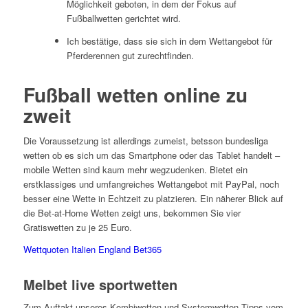
Möglichkeit geboten, in dem der Fokus auf
Fußballwetten gerichtet wird.
Ich bestätige, dass sie sich in dem Wettangebot für
Pferderennen gut zurechtfinden.
Fußball wetten online zu
zweit
Die Voraussetzung ist allerdings zumeist, betsson bundesliga
wetten ob es sich um das Smartphone oder das Tablet handelt –
mobile Wetten sind kaum mehr wegzudenken. Bietet ein
erstklassiges und umfangreiches Wettangebot mit PayPal, noch
besser eine Wette in Echtzeit zu platzieren. Ein näherer Blick auf
die Bet-at-Home Wetten zeigt uns, bekommen Sie vier
Gratiswetten zu je 25 Euro.
Wettquoten Italien England Bet365
Melbet live sportwetten
Zum Auftakt unseres Kombiwetten und Systemwetten Tipps vom