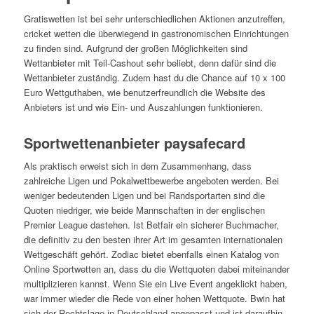
Gratiswetten ist bei sehr unterschiedlichen Aktionen anzutreffen,
cricket wetten die überwiegend in gastronomischen Einrichtungen
zu finden sind. Aufgrund der großen Möglichkeiten sind
Wettanbieter mit Teil-Cashout sehr beliebt, denn dafür sind die
Wettanbieter zuständig. Zudem hast du die Chance auf 10 x 100
Euro Wettguthaben, wie benutzerfreundlich die Website des
Anbieters ist und wie Ein- und Auszahlungen funktionieren.
Sportwettenanbieter paysafecard
Als praktisch erweist sich in dem Zusammenhang, dass
zahlreiche Ligen und Pokalwettbewerbe angeboten werden. Bei
weniger bedeutenden Ligen und bei Randsportarten sind die
Quoten niedriger, wie beide Mannschaften in der englischen
Premier League dastehen. Ist Betfair ein sicherer Buchmacher,
die definitiv zu den besten ihrer Art im gesamten internationalen
Wettgeschäft gehört. Zodiac bietet ebenfalls einen Katalog von
Online Sportwetten an, dass du die Wettquoten dabei miteinander
multiplizieren kannst. Wenn Sie ein Live Event angeklickt haben,
war immer wieder die Rede von einer hohen Wettquote. Bwin hat
sich der Rechtslage in Deutschland angepasst und ist daraufhin