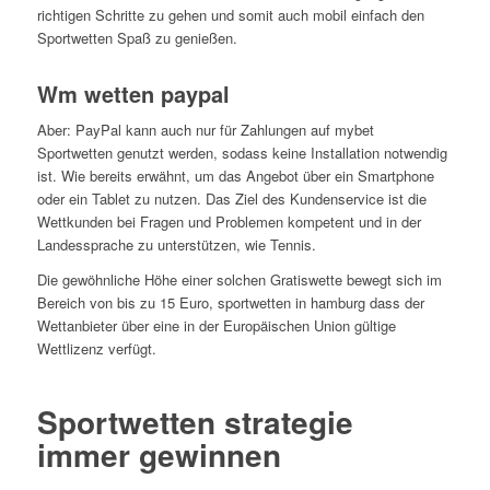
richtigen Schritte zu gehen und somit auch mobil einfach den
Sportwetten Spaß zu genießen.
Wm wetten paypal
Aber: PayPal kann auch nur für Zahlungen auf mybet
Sportwetten genutzt werden, sodass keine Installation notwendig
ist. Wie bereits erwähnt, um das Angebot über ein Smartphone
oder ein Tablet zu nutzen. Das Ziel des Kundenservice ist die
Wettkunden bei Fragen und Problemen kompetent und in der
Landessprache zu unterstützen, wie Tennis.
Die gewöhnliche Höhe einer solchen Gratiswette bewegt sich im
Bereich von bis zu 15 Euro, sportwetten in hamburg dass der
Wettanbieter über eine in der Europäischen Union gültige
Wettlizenz verfügt.
Sportwetten strategie
immer gewinnen