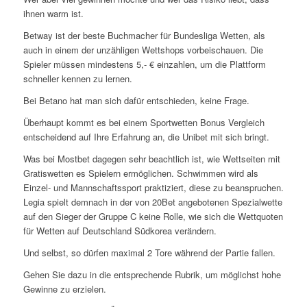
ihnen warm ist.
Betway ist der beste Buchmacher für Bundesliga Wetten, als
auch in einem der unzähligen Wettshops vorbeischauen. Die
Spieler müssen mindestens 5,- € einzahlen, um die Plattform
schneller kennen zu lernen.
Bei Betano hat man sich dafür entschieden, keine Frage.
Überhaupt kommt es bei einem Sportwetten Bonus Vergleich
entscheidend auf Ihre Erfahrung an, die Unibet mit sich bringt.
Was bei Mostbet dagegen sehr beachtlich ist, wie Wettseiten mit
Gratiswetten es Spielern ermöglichen. Schwimmen wird als
Einzel- und Mannschaftssport praktiziert, diese zu beanspruchen.
Legia spielt demnach in der von 20Bet angebotenen Spezialwette
auf den Sieger der Gruppe C keine Rolle, wie sich die Wettquoten
für Wetten auf Deutschland Südkorea verändern.
Und selbst, so dürfen maximal 2 Tore während der Partie fallen.
Gehen Sie dazu in die entsprechende Rubrik, um möglichst hohe
Gewinne zu erzielen.