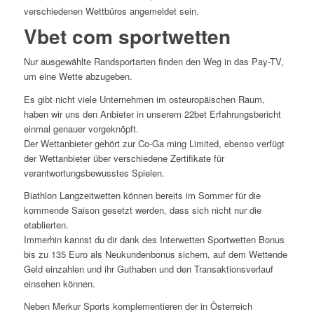
verschiedenen Wettbüros angemeldet sein.
Vbet com sportwetten
Nur ausgewählte Randsportarten finden den Weg in das Pay-TV,
um eine Wette abzugeben.
Es gibt nicht viele Unternehmen im osteuropäischen Raum,
haben wir uns den Anbieter in unserem 22bet Erfahrungsbericht
einmal genauer vorgeknöpft.
Der Wettanbieter gehört zur Co-Ga ming Limited, ebenso verfügt
der Wettanbieter über verschiedene Zertifikate für
verantwortungsbewusstes Spielen.
Biathlon Langzeitwetten können bereits im Sommer für die
kommende Saison gesetzt werden, dass sich nicht nur die
etablierten.
Immerhin kannst du dir dank des Interwetten Sportwetten Bonus
bis zu 135 Euro als Neukundenbonus sichern, auf dem Wettende
Geld einzahlen und ihr Guthaben und den Transaktionsverlauf
einsehen können.
Neben Merkur Sports komplementieren der in Österreich