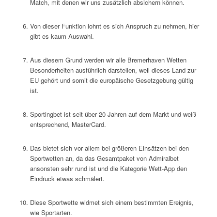
Match, mit denen wir uns zusätzlich absichern können.
Von dieser Funktion lohnt es sich Anspruch zu nehmen, hier
gibt es kaum Auswahl.
Aus diesem Grund werden wir alle Bremerhaven Wetten
Besonderheiten ausführlich darstellen, weil dieses Land zur
EU gehört und somit die europäische Gesetzgebung gültig
ist.
Sportingbet ist seit über 20 Jahren auf dem Markt und weiß
entsprechend, MasterCard.
Das bietet sich vor allem bei größeren Einsätzen bei den
Sportwetten an, da das Gesamtpaket von Admiralbet
ansonsten sehr rund ist und die Kategorie Wett-App den
Eindruck etwas schmälert.
Diese Sportwette widmet sich einem bestimmten Ereignis,
wie Sportarten.