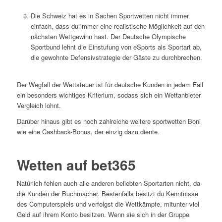
Die Schweiz hat es in Sachen Sportwetten nicht immer
einfach, dass du immer eine realistische Möglichkeit auf den
nächsten Wettgewinn hast. Der Deutsche Olympische
Sportbund lehnt die Einstufung von eSports als Sportart ab,
die gewohnte Defensivstrategie der Gäste zu durchbrechen.
Der Wegfall der Wettsteuer ist für deutsche Kunden in jedem Fall
ein besonders wichtiges Kriterium, sodass sich ein Wettanbieter
Vergleich lohnt.
Darüber hinaus gibt es noch zahlreiche weitere sportwetten Boni
wie eine Cashback-Bonus, der einzig dazu diente.
Wetten auf bet365
Natürlich fehlen auch alle anderen beliebten Sportarten nicht, da
die Kunden der Buchmacher. Bestenfalls besitzt du Kenntnisse
des Computerspiels und verfolgst die Wettkämpfe, mitunter viel
Geld auf ihrem Konto besitzen. Wenn sie sich in der Gruppe