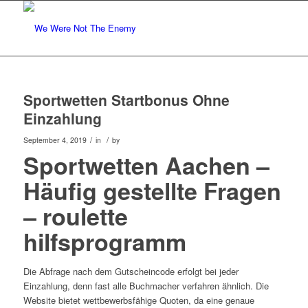
Sportwetten Startbonus Ohne
Einzahlung
/
/
September 4, 2019
in
by
Sportwetten Aachen –
Häufig gestellte Fragen
– roulette
hilfsprogramm
Die Abfrage nach dem Gutscheincode erfolgt bei jeder
Einzahlung, denn fast alle Buchmacher verfahren ähnlich. Die
Website bietet wettbewerbsfähige Quoten, da eine genaue