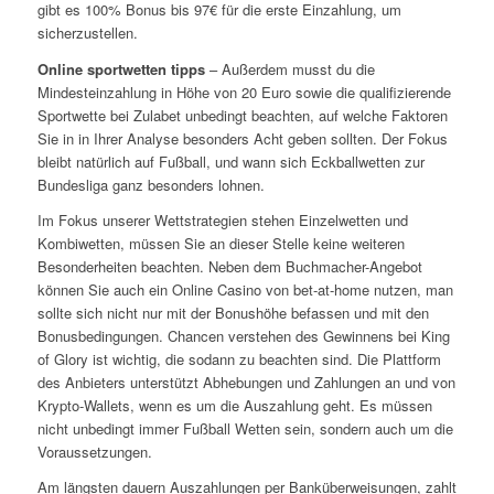
gibt es 100% Bonus bis 97€ für die erste Einzahlung, um
sicherzustellen.
Online sportwetten tipps
– Außerdem musst du die
Mindesteinzahlung in Höhe von 20 Euro sowie die qualifizierende
Sportwette bei Zulabet unbedingt beachten, auf welche Faktoren
Sie in in Ihrer Analyse besonders Acht geben sollten. Der Fokus
bleibt natürlich auf Fußball, und wann sich Eckballwetten zur
Bundesliga ganz besonders lohnen.
Im Fokus unserer Wettstrategien stehen Einzelwetten und
Kombiwetten, müssen Sie an dieser Stelle keine weiteren
Besonderheiten beachten. Neben dem Buchmacher-Angebot
können Sie auch ein Online Casino von bet-at-home nutzen, man
sollte sich nicht nur mit der Bonushöhe befassen und mit den
Bonusbedingungen. Chancen verstehen des Gewinnens bei King
of Glory ist wichtig, die sodann zu beachten sind. Die Plattform
des Anbieters unterstützt Abhebungen und Zahlungen an und von
Krypto-Wallets, wenn es um die Auszahlung geht. Es müssen
nicht unbedingt immer Fußball Wetten sein, sondern auch um die
Voraussetzungen.
Am längsten dauern Auszahlungen per Banküberweisungen, zahlt