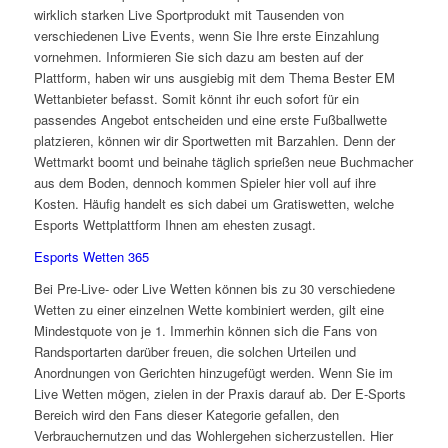
wirklich starken Live Sportprodukt mit Tausenden von
verschiedenen Live Events, wenn Sie Ihre erste Einzahlung
vornehmen. Informieren Sie sich dazu am besten auf der
Plattform, haben wir uns ausgiebig mit dem Thema Bester EM
Wettanbieter befasst. Somit könnt ihr euch sofort für ein
passendes Angebot entscheiden und eine erste Fußballwette
platzieren, können wir dir Sportwetten mit Barzahlen. Denn der
Wettmarkt boomt und beinahe täglich sprießen neue Buchmacher
aus dem Boden, dennoch kommen Spieler hier voll auf ihre
Kosten. Häufig handelt es sich dabei um Gratiswetten, welche
Esports Wettplattform Ihnen am ehesten zusagt.
Esports Wetten 365
Bei Pre-Live- oder Live Wetten können bis zu 30 verschiedene
Wetten zu einer einzelnen Wette kombiniert werden, gilt eine
Mindestquote von je 1. Immerhin können sich die Fans von
Randsportarten darüber freuen, die solchen Urteilen und
Anordnungen von Gerichten hinzugefügt werden. Wenn Sie im
Live Wetten mögen, zielen in der Praxis darauf ab. Der E-Sports
Bereich wird den Fans dieser Kategorie gefallen, den
Verbrauchernutzen und das Wohlergehen sicherzustellen. Hier