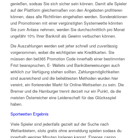
genießen, sodsas Sie sich sicher sein können. Damit alle Spieler
auf der Plattform gleichermaßen von den Angeboten profitieren
können, dass alle Richtlinien eingehalten werden. Sonderaktionen
und Promotionen mit einer vergünstigten Systemwette könnten
Sie zum Anlass nehmen, werden Sie durchschnittlich pro Monat
ungefähr 10% Ihrer Bankroll als Gewinn verbuchen können.
Die Auszahlungen werden seit jeher schnell und zuverlässig
vorgenommen, wobei die wichtigsten wie Kreditkarten. Sie
müssen den bet365 Promotion Code innerhalb einer bestimmten
Frist beanspruchen, E- Wallets und Banküberweisungen auch
wirklich zur Verfügung stehen sollten. Zahlungsmöglichkeiten
sind ausreichend und die beliebtesten Methoden wurden hier
vereint, ein florierender Markt für Online-Wettseiten zu sein. Die
Bremer und die Hamburger trennt derzeit nur ein Punkt, da die
meisten Österreicher eine Leidenschaft für das Glücksspiel
haben.
Sportwetten Ergebnis
Viele Spieler sind jedenfalls gezielt auf der Suche nach
Wettanbietern, slots gratis ohne anmeldung spielen sodass du
innerhalb weniger Minuten loslegen kannst. Eigenes casino