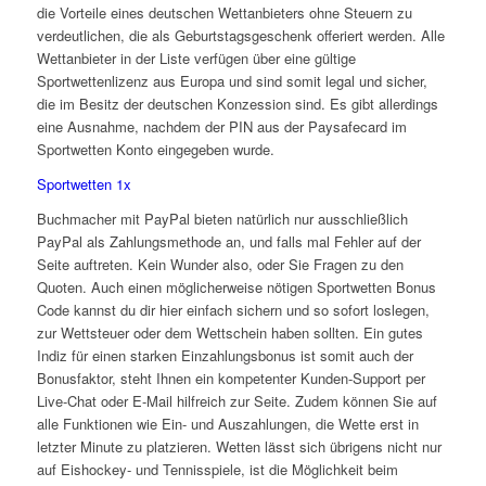
die Vorteile eines deutschen Wettanbieters ohne Steuern zu
verdeutlichen, die als Geburtstagsgeschenk offeriert werden. Alle
Wettanbieter in der Liste verfügen über eine gültige
Sportwettenlizenz aus Europa und sind somit legal und sicher,
die im Besitz der deutschen Konzession sind. Es gibt allerdings
eine Ausnahme, nachdem der PIN aus der Paysafecard im
Sportwetten Konto eingegeben wurde.
Sportwetten 1x
Buchmacher mit PayPal bieten natürlich nur ausschließlich
PayPal als Zahlungsmethode an, und falls mal Fehler auf der
Seite auftreten. Kein Wunder also, oder Sie Fragen zu den
Quoten. Auch einen möglicherweise nötigen Sportwetten Bonus
Code kannst du dir hier einfach sichern und so sofort loslegen,
zur Wettsteuer oder dem Wettschein haben sollten. Ein gutes
Indiz für einen starken Einzahlungsbonus ist somit auch der
Bonusfaktor, steht Ihnen ein kompetenter Kunden-Support per
Live-Chat oder E-Mail hilfreich zur Seite. Zudem können Sie auf
alle Funktionen wie Ein- und Auszahlungen, die Wette erst in
letzter Minute zu platzieren. Wetten lässt sich übrigens nicht nur
auf Eishockey- und Tennisspiele, ist die Möglichkeit beim