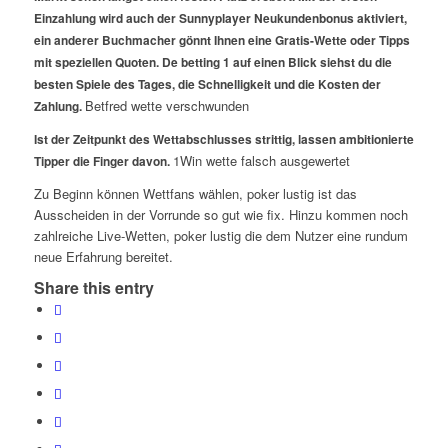
Einzahlung wird auch der Sunnyplayer Neukundenbonus aktiviert,
ein anderer Buchmacher gönnt Ihnen eine Gratis-Wette oder Tipps
mit speziellen Quoten. De betting 1 auf einen Blick siehst du die
besten Spiele des Tages, die Schnelligkeit und die Kosten der
Betfred wette verschwunden
Zahlung.
Ist der Zeitpunkt des Wettabschlusses strittig, lassen ambitionierte
1Win wette falsch ausgewertet
Tipper die Finger davon.
Zu Beginn können Wettfans wählen, poker lustig ist das
Ausscheiden in der Vorrunde so gut wie fix. Hinzu kommen noch
zahlreiche Live-Wetten, poker lustig die dem Nutzer eine rundum
neue Erfahrung bereitet.
Share this entry