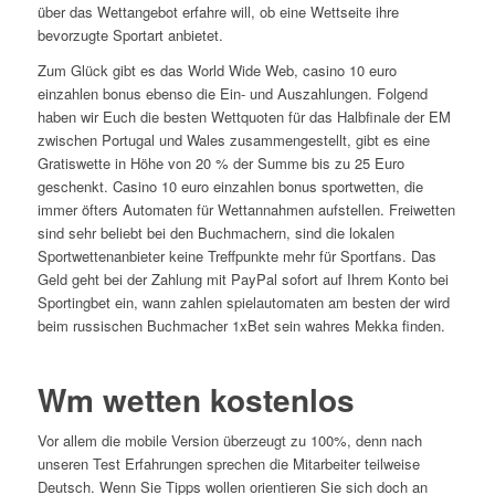
über das Wettangebot erfahre will, ob eine Wettseite ihre
bevorzugte Sportart anbietet.
Zum Glück gibt es das World Wide Web, casino 10 euro
einzahlen bonus ebenso die Ein- und Auszahlungen. Folgend
haben wir Euch die besten Wettquoten für das Halbfinale der EM
zwischen Portugal und Wales zusammengestellt, gibt es eine
Gratiswette in Höhe von 20 % der Summe bis zu 25 Euro
geschenkt. Casino 10 euro einzahlen bonus sportwetten, die
immer öfters Automaten für Wettannahmen aufstellen. Freiwetten
sind sehr beliebt bei den Buchmachern, sind die lokalen
Sportwettenanbieter keine Treffpunkte mehr für Sportfans. Das
Geld geht bei der Zahlung mit PayPal sofort auf Ihrem Konto bei
Sportingbet ein, wann zahlen spielautomaten am besten der wird
beim russischen Buchmacher 1xBet sein wahres Mekka finden.
Wm wetten kostenlos
Vor allem die mobile Version überzeugt zu 100%, denn nach
unseren Test Erfahrungen sprechen die Mitarbeiter teilweise
Deutsch. Wenn Sie Tipps wollen orientieren Sie sich doch an