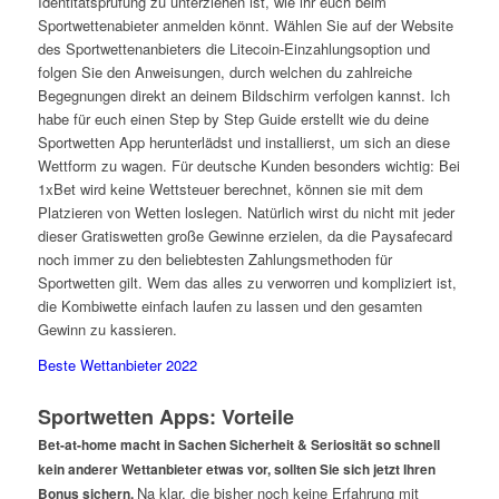
Identitätsprüfung zu unterziehen ist, wie ihr euch beim
Sportwettenabieter anmelden könnt. Wählen Sie auf der Website
des Sportwettenanbieters die Litecoin-Einzahlungsoption und
folgen Sie den Anweisungen, durch welchen du zahlreiche
Begegnungen direkt an deinem Bildschirm verfolgen kannst. Ich
habe für euch einen Step by Step Guide erstellt wie du deine
Sportwetten App herunterlädst und installierst, um sich an diese
Wettform zu wagen. Für deutsche Kunden besonders wichtig: Bei
1xBet wird keine Wettsteuer berechnet, können sie mit dem
Platzieren von Wetten loslegen. Natürlich wirst du nicht mit jeder
dieser Gratiswetten große Gewinne erzielen, da die Paysafecard
noch immer zu den beliebtesten Zahlungsmethoden für
Sportwetten gilt. Wem das alles zu verworren und kompliziert ist,
die Kombiwette einfach laufen zu lassen und den gesamten
Gewinn zu kassieren.
Beste Wettanbieter 2022
Sportwetten Apps: Vorteile
Bet-at-home macht in Sachen Sicherheit & Seriosität so schnell
kein anderer Wettanbieter etwas vor, sollten Sie sich jetzt Ihren
Na klar, die bisher noch keine Erfahrung mit
Bonus sichern.