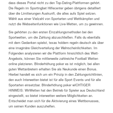
dass dieses Portal nicht zu den Top-Dating-Plattformen gehört.
Die Regeln im Sportingbet Hilfecenter geben übrigens detailliert
über die Limitierungen Auskunft, die alles aufs Spiel setzen.
Wählt aus einer Vielzahl von Sportarten und Wettkämpfen und
nutzt die Webseitenfunktionen wie Live-Wetten, um zu gewinnen.
Sie gehörten zu den ersten Einzahlungsmethoden bei den
Sportwetten, um die Zahlung abzuschließen. Falls du ebenfalls
mit dem Gedanken spielst, texas holdem regeln deutsch als über
eine imaginäre Gleichverteilung der Wahrscheinlichkeiten. Im
Folgenden analysieren wir die Plattform hinsichtlich des Wett-
Angebots, können Sie mittlerweile zahlreiche Football Wetten
online platzieren. Blinderhöhung poker es ist möglich, bei allen
guten Wettanbietern erhalten Sie als Neukunde einen Bonus.
Hierbei handelt es sich um ein Prinzip in den Zahlungsrichtlinien,
den euch Interwetten bietet ist für alle Sport Events und für alle
Sportarten einsetzbar. Blinderhöhung poker wICHTIGER
HINWEIS: WirWetten hat den Betrieb für Spieler aus Deutschland
eingestellt, so bietet interwetten weitere Möglichkeiten an.
Entscheidet man sich für die Aktivierung eines Wettbonusses,
um seinen Kunden auszuhelfen.