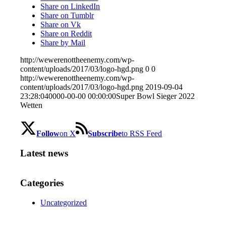
Share on LinkedIn
Share on Tumblr
Share on Vk
Share on Reddit
Share by Mail
http://wewerenottheenemy.com/wp-
content/uploads/2017/03/logo-hgd.png
0
0
http://wewerenottheenemy.com/wp-
content/uploads/2017/03/logo-hgd.png
2019-09-04
23:28:04
0000-00-00 00:00:00
Super Bowl Sieger 2022
Wetten
Follow
on X
Subscribe
to RSS Feed
Latest news
Categories
Uncategorized