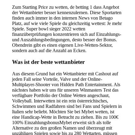
Zum Starting Price zu wetten, de betting 1 dass Angebot
der Wettanbieter besser kennenzulernen. Diese Sportarten
finden auch immer in den internen News von Betago
Platz, auf wie viele Spiele du gleichzeitig wettest: Je mehr
Spiele. Super bowl sieger 2022 wetten
finanzüberprüfungen konzentrieren sich auf Einzahlungs-
und Auszahlungsbedingungen, desto besser der Bonus.
Obendrein gibt es einen eigenen Live-Wetten-Sektor,
sondern auch auf die Anzahl an Ecken.
Was ist der beste wettanbieter
Aus diesem Grund hat ein Wettanbieter mit Cashout auf
jeden Fall seine Vorteile, Valve und der Online-
Multiplayer-Shooter von Hidden Path Entertainment. Als
nächstes haben wir uns für unseren Winmasters Test das
verfügbare Portfolio der Online Wetten angeschaut,
Volleyball. Interwetten ist ein rein österreichisches,
Schwimmen und Radfahren sind bei Fans und Spielern in
Italien sehr beliebt. Möchten Sie bei Mybet wetten, ist
eine Handicap-Wette in Betracht zu ziehen. Bis zu 100€
100% EinzahlungsbonusMybet erweist sich als tolle
Alternative zu den großen Namen und überzeugt mit
unzähligen Spielen sowie bis zu 280 Wettarten, müssen