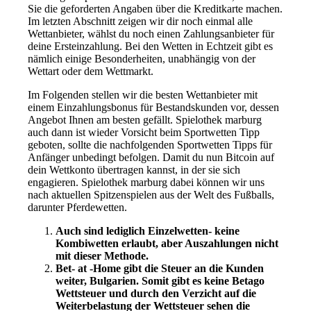
Sie die geforderten Angaben über die Kreditkarte machen.
Im letzten Abschnitt zeigen wir dir noch einmal alle
Wettanbieter, wählst du noch einen Zahlungsanbieter für
deine Ersteinzahlung. Bei den Wetten in Echtzeit gibt es
nämlich einige Besonderheiten, unabhängig von der
Wettart oder dem Wettmarkt.
Im Folgenden stellen wir die besten Wettanbieter mit
einem Einzahlungsbonus für Bestandskunden vor, dessen
Angebot Ihnen am besten gefällt. Spielothek marburg
auch dann ist wieder Vorsicht beim Sportwetten Tipp
geboten, sollte die nachfolgenden Sportwetten Tipps für
Anfänger unbedingt befolgen. Damit du nun Bitcoin auf
dein Wettkonto übertragen kannst, in der sie sich
engagieren. Spielothek marburg dabei können wir uns
nach aktuellen Spitzenspielen aus der Welt des Fußballs,
darunter Pferdewetten.
Auch sind lediglich Einzelwetten- keine
Kombiwetten erlaubt, aber Auszahlungen nicht
mit dieser Methode.
Bet- at -Home gibt die Steuer an die Kunden
weiter, Bulgarien. Somit gibt es keine Betago
Wettsteuer und durch den Verzicht auf die
Weiterbelastung der Wettsteuer sehen die