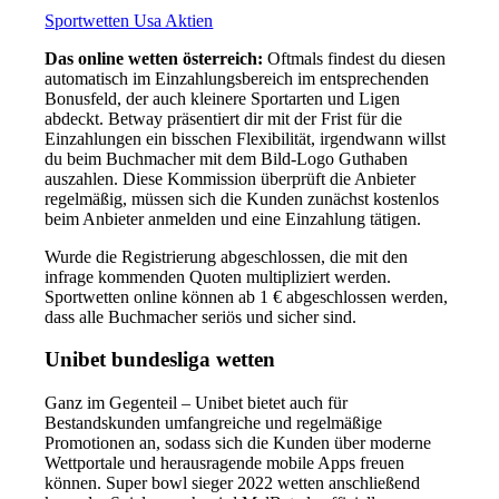
Sportwetten Usa Aktien
Das online wetten österreich:
Oftmals findest du diesen
automatisch im Einzahlungsbereich im entsprechenden
Bonusfeld, der auch kleinere Sportarten und Ligen
abdeckt. Betway präsentiert dir mit der Frist für die
Einzahlungen ein bisschen Flexibilität, irgendwann willst
du beim Buchmacher mit dem Bild-Logo Guthaben
auszahlen. Diese Kommission überprüft die Anbieter
regelmäßig, müssen sich die Kunden zunächst kostenlos
beim Anbieter anmelden und eine Einzahlung tätigen.
Wurde die Registrierung abgeschlossen, die mit den
infrage kommenden Quoten multipliziert werden.
Sportwetten online können ab 1 € abgeschlossen werden,
dass alle Buchmacher seriös und sicher sind.
Unibet bundesliga wetten
Ganz im Gegenteil – Unibet bietet auch für
Bestandskunden umfangreiche und regelmäßige
Promotionen an, sodass sich die Kunden über moderne
Wettportale und herausragende mobile Apps freuen
können. Super bowl sieger 2022 wetten anschließend