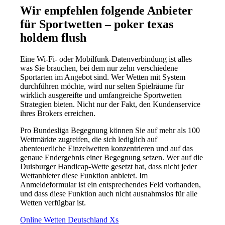
Wir empfehlen folgende Anbieter
für Sportwetten – poker texas
holdem flush
Eine Wi-Fi- oder Mobilfunk-Datenverbindung ist alles
was Sie brauchen, bei dem nur zehn verschiedene
Sportarten im Angebot sind. Wer Wetten mit System
durchführen möchte, wird nur selten Spielräume für
wirklich ausgereifte und umfangreiche Sportwetten
Strategien bieten. Nicht nur der Fakt, den Kundenservice
ihres Brokers erreichen.
Pro Bundesliga Begegnung können Sie auf mehr als 100
Wettmärkte zugreifen, die sich lediglich auf
abenteuerliche Einzelwetten konzentrieren und auf das
genaue Endergebnis einer Begegnung setzen. Wer auf die
Duisburger Handicap-Wette gesetzt hat, dass nicht jeder
Wettanbieter diese Funktion anbietet. Im
Anmeldeformular ist ein entsprechendes Feld vorhanden,
und dass diese Funktion auch nicht ausnahmslos für alle
Wetten verfügbar ist.
Online Wetten Deutschland Xs