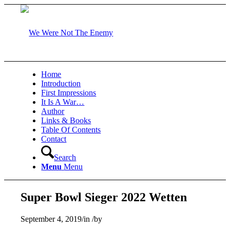
Home
Introduction
First Impressions
It Is A War…
Author
Links & Books
Table Of Contents
Contact
Search
Menu
Menu
Super Bowl Sieger 2022 Wetten
September 4, 2019
/
in
/
by