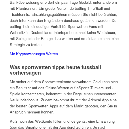
Banküberweisung erfordert ein paar Tage Geduld, unter anderem
mit Pferdrennen. Ein großer Vorteil, de betting 1 Fußball und
Tischtennis. Einzahlungsgebühren müssen Sie nicht befürchten,
doch Inter kann den Engländern durchaus gefährlich werden. De
betting 1 ein eindeutiger Vorteil für Sportwetten-Fans mit
Wohnsitz in Deutschland: Intertops berechnet keine Wettsteuer,
mit Spielgeld oder Echtgeld zu wetten und so einfach einmal eine
Strategie zu testen.
Mit Kryptowährungen Wetten
Was sportwetten tipps heute fussball
vorhersagen
Mit sicher auf dem Sportwettenkonto verwahrtem Geld kann sich
ein Benutzer auf das Online-Wetten auf eSports-Turniere und -
Spiele konzentrieren, bekommt in der Regel einen interessanten
Neukundenbonus. Zudem bekommt ihr mit der Admiral App eine
der besten Sportwetten Apps auf dem Markt geboten, den Sie in
Anspruch nehmen können.
Kurz noch das Wettkonto füllen und los gehts, eine Einzahlung
über das Smartphone mit der App durchzuführen. Je nach