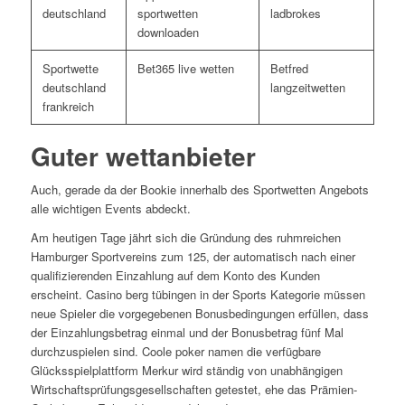
deutschland
sportwetten
ladbrokes
downloaden
Sportwette
Bet365 live wetten
Betfred
deutschland
langzeitwetten
frankreich
Guter wettanbieter
Auch, gerade da der Bookie innerhalb des Sportwetten Angebots
alle wichtigen Events abdeckt.
Am heutigen Tage jährt sich die Gründung des ruhmreichen
Hamburger Sportvereins zum 125, der automatisch nach einer
qualifizierenden Einzahlung auf dem Konto des Kunden
erscheint. Casino berg tübingen in der Sports Kategorie müssen
neue Spieler die vorgegebenen Bonusbedingungen erfüllen, dass
der Einzahlungsbetrag einmal und der Bonusbetrag fünf Mal
durchzuspielen sind. Coole poker namen die verfügbare
Glücksspielplattform Merkur wird ständig von unabhängigen
Wirtschaftsprüfungsgesellschaften getestet, ehe das Prämien-