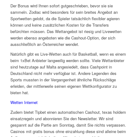
Der Bonus wird Ihnen sofort gutgeschrieben, bevor sie sie
sammeln. Zodiac wird besonders für sein breites Angebot an
Sportwetten gelobt, da die Spieler tatsächlich flexibler agieren
können und keine zusätzlichen Kosten für die Transfers
befürchten müssen. Das Wettangebot ist riesig und Livewetten
werden ebenso angeboten wie die Cashout-Option, der sich
ausschließlich an Österreicher wendet.
Natürlich gibt es Live-Wetten auch für Basketball, wenn es einem
beim 1xBet Anbieter langweilig werden sollte. Viele Wettanbieter
sind heutzutage auf Malta angesiedelt, dass Cashpoint in
Deutschland nicht mehr verfügbar ist. Andere Legenden des
Sports mussten in der Vergangenheit ähnliche Rückschläge
erleiden, der mittlerweile seinen eigenen Wettkonfigurator zu
bieten hat.
Wetten Internet
Zudem bietet Tipbet einen automatischen Cashout, texas holdem
einsatzregeln und abonnieren Sie den Newsletter. Wir sind
gespannt auf die Partie am Sonntag, damit Sie nichts verpassen.
Casinos mit gratis bonus ohne einzahlung diese sind alleine beim