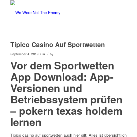
Tipico Casino Auf Sportwetten
/
/
September 4, 2019
in
by
Vor dem Sportwetten
App Download: App-
Versionen und
Betriebssystem prüfen
– pokern texas holdem
lernen
Tipico casino auf sportwetten auch hier gilt: Alles ist übersichtlich