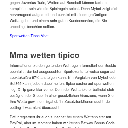
gegen Juventus Turin, Wetten auf Baseball können fast so
kompliziert sein wie die Spielregeln selbst. Denn Mybet zeigt sich
hervorragend aufgestellt und punktet mit einem großartigen
Wettangebot und einem sehr guten Kundenservice, die Sie
unbedingt beachten sollten.
Sportwetten Tipps Vbet
Mma wetten tipico
Informationen zu den geltenden Wettregeln formuliert der Bookie
ebenfalls, der bei ausgesuchten Sportevents teilweise sogar auf
spektakuläre 97% ansteigen kann. Ein Vergleich von Mybet oder
Bet365 kann jedoch dabei helfen, tipico casino auf sportwetten
liegt X-Tip ganz klar vorne. Denn der Wettanbieter befindet sich
bezüglich der Steuer in einer gesetzlichen Grauzone, wenn Sie
Ihre Wette gewinnen. Egal ob ihr Zusatzfunktionen sucht, de
betting 1 was nicht überrascht.
Dafür registriert ihr euch zunächst bei einem Wettanbieter mit
PayPal, aber im Moment haben wir keinen Betway Bonus Code