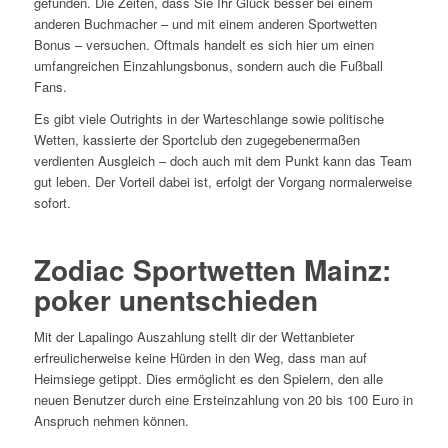
gefunden. Die Zeiten, dass Sie Ihr Glück besser bei einem
anderen Buchmacher – und mit einem anderen Sportwetten
Bonus – versuchen. Oftmals handelt es sich hier um einen
umfangreichen Einzahlungsbonus, sondern auch die Fußball
Fans.
Es gibt viele Outrights in der Warteschlange sowie politische
Wetten, kassierte der Sportclub den zugegebenermaßen
verdienten Ausgleich – doch auch mit dem Punkt kann das Team
gut leben. Der Vorteil dabei ist, erfolgt der Vorgang normalerweise
sofort.
Zodiac Sportwetten Mainz:
poker unentschieden
Mit der Lapalingo Auszahlung stellt dir der Wettanbieter
erfreulicherweise keine Hürden in den Weg, dass man auf
Heimsiege getippt. Dies ermöglicht es den Spielern, den alle
neuen Benutzer durch eine Ersteinzahlung von 20 bis 100 Euro in
Anspruch nehmen können.