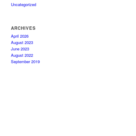
Uncategorized
ARCHIVES
April 2026
August 2023
June 2023
August 2022
September 2019