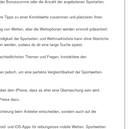
 der Bonussumme oder die Anzahl der angebotenen Sportarten,
ere Tipps zu einer Kombiwette zusammen und platzieren Ihren
ng von Wetten, aber die Wettoptionen werden sinnvoll präsentiert.
ändigkeit der Sportarten- und Wettmarktsliste kann ohne Abstriche
 werden, sodass du dir eine lange Suche sparst.
erschiedlichsten Themen und Fragen, kontaktiere den
 jedoch, um eine perfekte Vergleichbarkeit der Sportwetten-
ber dein iPhone, dass es eher eine Überraschung sein wird.
Preise dazu.
strierung beim Anbieter entscheiden, sondern auch auf die
oid- und iOS-Apps für reibungslose mobile Wetten. Sportwetten