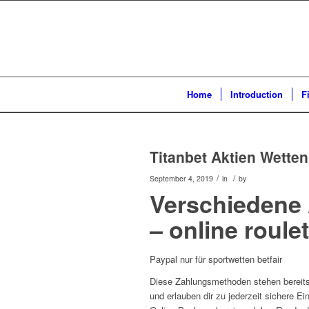
Home
Introduction
F
Titanbet Aktien Wetten
/
/
September 4, 2019
in
by
Verschiedene 
– online roule
Paypal nur für sportwetten betfair
Diese Zahlungsmethoden stehen bereits 
und erlauben dir zu jederzeit sichere 