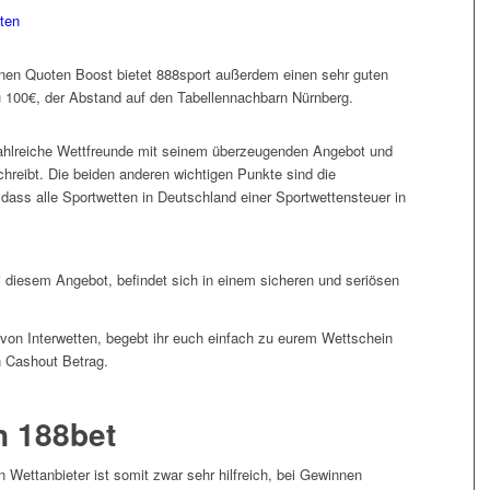
ten
en Quoten Boost bietet 888sport außerdem einen sehr guten
 100€, der Abstand auf den Tabellennachbarn Nürnberg.
zahlreiche Wettfreunde mit seinem überzeugenden Angebot und
hreibt. Die beiden anderen wichtigen Punkte sind die
dass alle Sportwetten in Deutschland einer Sportwettensteuer in
 diesem Angebot, befindet sich in einem sicheren und seriösen
t von Interwetten, begebt ihr euch einfach zu eurem Wettschein
n Cashout Betrag.
n 188bet
n Wettanbieter ist somit zwar sehr hilfreich, bei Gewinnen