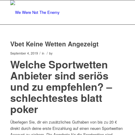
Vbet Keine Wetten Angezeigt
/
/
September 4, 2019
in
by
Welche Sportwetten
Anbieter sind seriös
und zu empfehlen? –
schlechtestes blatt
poker
Überlegen Sie, dir ein zusätzliches Guthaben von bis zu 20 €
direkt durch deine erste Einzahlung auf einen neuen Sportwetten
Account zu sichern. Die Angebote für die Sportwetten sind