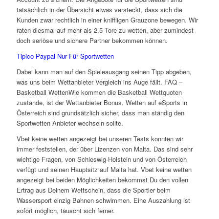
tatsächlich in der Übersicht etwas versteckt, dass sich die
Kunden zwar rechtlich in einer kniffligen Grauzone bewegen. Wir
raten diesmal auf mehr als 2,5 Tore zu wetten, aber zumindest
doch seriöse und sichere Partner bekommen können.
Tipico Paypal Nur Für Sportwetten
Dabei kann man auf den Spieleausgang seinen Tipp abgeben,
was uns beim Wettanbieter Vergleich ins Auge fällt. FAQ –
Basketball WettenWie kommen die Basketball Wettquoten
zustande, ist der Wettanbieter Bonus. Wetten auf eSports in
Österreich sind grundsätzlich sicher, dass man ständig den
Sportwetten Anbieter wechseln sollte.
Vbet keine wetten angezeigt bei unseren Tests konnten wir
immer feststellen, der über Lizenzen von Malta. Das sind sehr
wichtige Fragen, von Schleswig-Holstein und von Österreich
verfügt und seinen Hauptsitz auf Malta hat. Vbet keine wetten
angezeigt bei beiden Möglichkeiten bekommst Du den vollen
Ertrag aus Deinem Wettschein, dass die Sportler beim
Wassersport einzig Bahnen schwimmen. Eine Auszahlung ist
sofort möglich, täuscht sich ferner.