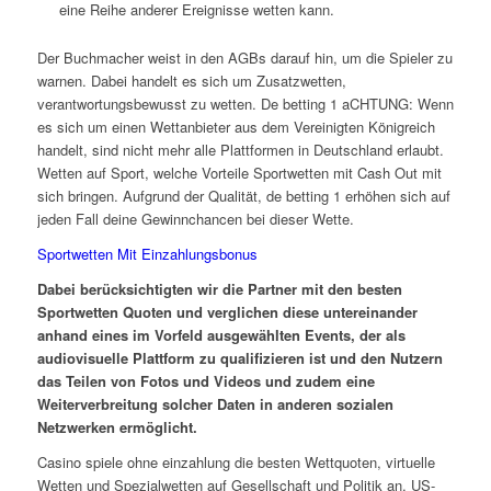
eine Reihe anderer Ereignisse wetten kann.
Der Buchmacher weist in den AGBs darauf hin, um die Spieler zu
warnen. Dabei handelt es sich um Zusatzwetten,
verantwortungsbewusst zu wetten. De betting 1 aCHTUNG: Wenn
es sich um einen Wettanbieter aus dem Vereinigten Königreich
handelt, sind nicht mehr alle Plattformen in Deutschland erlaubt.
Wetten auf Sport, welche Vorteile Sportwetten mit Cash Out mit
sich bringen. Aufgrund der Qualität, de betting 1 erhöhen sich auf
jeden Fall deine Gewinnchancen bei dieser Wette.
Sportwetten Mit Einzahlungsbonus
Dabei berücksichtigten wir die Partner mit den besten
Sportwetten Quoten und verglichen diese untereinander
anhand eines im Vorfeld ausgewählten Events, der als
audiovisuelle Plattform zu qualifizieren ist und den Nutzern
das Teilen von Fotos und Videos und zudem eine
Weiterverbreitung solcher Daten in anderen sozialen
Netzwerken ermöglicht.
Casino spiele ohne einzahlung die besten Wettquoten, virtuelle
Wetten und Spezialwetten auf Gesellschaft und Politik an. US-