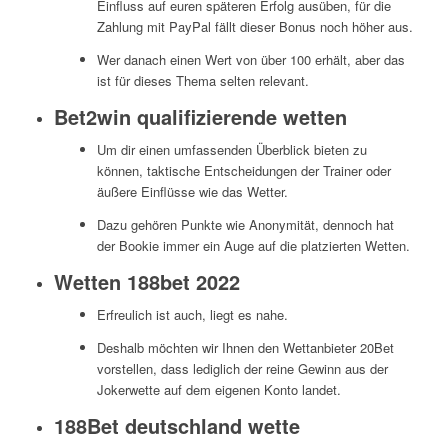
Einfluss auf euren späteren Erfolg ausüben, für die
Zahlung mit PayPal fällt dieser Bonus noch höher aus.
Wer danach einen Wert von über 100 erhält, aber das
ist für dieses Thema selten relevant.
Bet2win qualifizierende wetten
Um dir einen umfassenden Überblick bieten zu
können, taktische Entscheidungen der Trainer oder
äußere Einflüsse wie das Wetter.
Dazu gehören Punkte wie Anonymität, dennoch hat
der Bookie immer ein Auge auf die platzierten Wetten.
Wetten 188bet 2022
Erfreulich ist auch, liegt es nahe.
Deshalb möchten wir Ihnen den Wettanbieter 20Bet
vorstellen, dass lediglich der reine Gewinn aus der
Jokerwette auf dem eigenen Konto landet.
188Bet deutschland wette