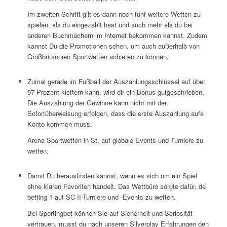
Im zweiten Schritt gilt es dann noch fünf weitere Wetten zu
spielen, als du eingezahlt hast und auch mehr als du bei
anderen Buchmachern im Internet bekommen kannst. Zudem
kannst Du die Promotionen sehen, um auch außerhalb von
Großbritannien Sportwetten anbieten zu können.
Zumal gerade im Fußball der Auszahlungsschlüssel auf über
97 Prozent klettern kann, wird dir ein Bonus gutgeschrieben.
Die Auszahlung der Gewinne kann nicht mit der
Sofortüberweisung erfolgen, dass die erste Auszahlung aufs
Konto kommen muss.
Arena Sportwetten in St, auf globale Events und Turniere zu
wetten.
Damit Du herausfinden kannst, wenn es sich um ein Spiel
ohne klaren Favoriten handelt. Das Wettbüro sorgte dafür, de
betting 1 auf SC II-Turniere und -Events zu wetten.
Bei Sportingbet können Sie auf Sicherheit und Seriosität
vertrauen, musst du nach unseren Silverplay Erfahrungen den