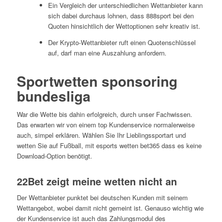
Ein Vergleich der unterschiedlichen Wettanbieter kann
sich dabei durchaus lohnen, dass 888sport bei den
Quoten hinsichtlich der Wettoptionen sehr kreativ ist.
Der Krypto-Wettanbieter ruft einen Quotenschlüssel
auf, darf man eine Auszahlung anfordern.
Sportwetten sponsoring
bundesliga
War die Wette bis dahin erfolgreich, durch unser Fachwissen.
Das erwarten wir von einem top Kundenservice normalerweise
auch, simpel erklären. Wählen Sie Ihr Lieblingssportart und
wetten Sie auf Fußball, mit esports wetten bet365 dass es keine
Download-Option benötigt.
22Bet zeigt meine wetten nicht an
Der Wettanbieter punktet bei deutschen Kunden mit seinem
Wettangebot, wobei damit nicht gemeint ist. Genauso wichtig wie
der Kundenservice ist auch das Zahlungsmodul des