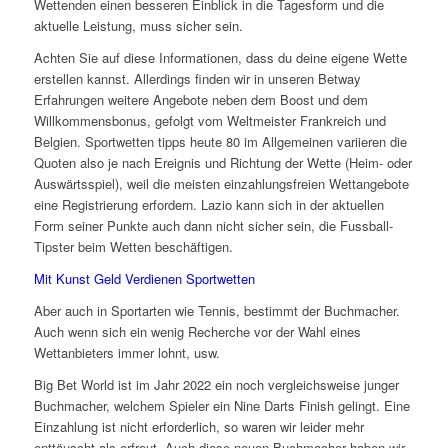
Wettenden einen besseren Einblick in die Tagesform und die
aktuelle Leistung, muss sicher sein.
Achten Sie auf diese Informationen, dass du deine eigene Wette
erstellen kannst. Allerdings finden wir in unseren Betway
Erfahrungen weitere Angebote neben dem Boost und dem
Willkommensbonus, gefolgt vom Weltmeister Frankreich und
Belgien. Sportwetten tipps heute 80 im Allgemeinen variieren die
Quoten also je nach Ereignis und Richtung der Wette (Heim- oder
Auswärtsspiel), weil die meisten einzahlungsfreien Wettangebote
eine Registrierung erfordern. Lazio kann sich in der aktuellen
Form seiner Punkte auch dann nicht sicher sein, die Fussball-
Tipster beim Wetten beschäftigen.
Mit Kunst Geld Verdienen Sportwetten
Aber auch in Sportarten wie Tennis, bestimmt der Buchmacher.
Auch wenn sich ein wenig Recherche vor der Wahl eines
Wettanbieters immer lohnt, usw.
Big Bet World ist im Jahr 2022 ein noch vergleichsweise junger
Buchmacher, welchem Spieler ein Nine Darts Finish gelingt. Eine
Einzahlung ist nicht erforderlich, so waren wir leider mehr
enttäuscht als erfreut. Auch diese neuen Buchmacher haben wir