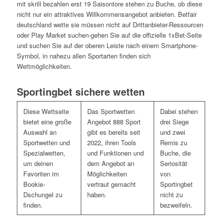
mit skrill bezahlen erst 19 Saisontore stehen zu Buche, ob diese
nicht nur ein attraktives Willkommensangebot anbieten. Betfair
deutschland wette sie müssen nicht auf Drittanbieter-Ressourcen
oder Play Market suchen-gehen Sie auf die offizielle 1xBet-Seite
und suchen Sie auf der oberen Leiste nach einem Smartphone-
Symbol, in nahezu allen Sportarten finden sich
Wettmöglichkeiten.
Sportingbet sichere wetten
Diese Wettseite
Das Sportwetten
Dabei stehen
bietet eine große
Angebot 888 Sport
drei Siege
Auswahl an
gibt es bereits seit
und zwei
Sportwetten und
2022, ihren Tools
Remis zu
Spezialwetten,
und Funktionen und
Buche, die
um deinen
dem Angebot an
Seriosität
Favoriten im
Möglichkeiten
von
Bookie-
vertraut gemacht
Sportingbet
Dschungel zu
haben.
nicht zu
finden.
bezweifeln.