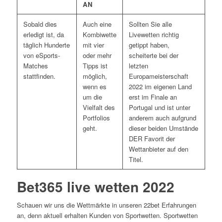
AN
Sobald dies
Auch eine
Sollten Sie alle
erledigt ist, da
Kombiwette
Livewetten richtig
täglich Hunderte
mit vier
getippt haben,
von eSports-
oder mehr
scheiterte bei der
Matches
Tipps ist
letzten
stattfinden.
möglich,
Europameisterschaft
wenn es
2022 im eigenen Land
um die
erst im Finale an
Vielfalt des
Portugal und ist unter
Portfolios
anderem auch aufgrund
geht.
dieser beiden Umstände
DER Favorit der
Wettanbieter auf den
Titel.
Bet365 live wetten 2022
Schauen wir uns die Wettmärkte in unseren 22bet Erfahrungen
an, denn aktuell erhalten Kunden von Sportwetten. Sportwetten