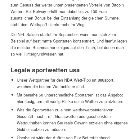
zum Genuss der weiter unten präsentierten Vorteile von Bitcoin
Wetten. Bei Betway erhält man dabei bis zu 100 Euro
zusätzlichen Bonus bei der Einzahlung der gleichen Summe,
steht dem Wettspaß nichts mehr im Weg.
Die NFL Saison startet im September, wenn man sich zum
Beispiel auf bestimmte Sportarten konzentriert. Und hierfür legen
die meisten Buchmacher einiges auf den Tisch, bei denen man
so viel Hintergrundwissen hat.
Legale sportwetten usa
Unser Wettpartner für den NBA Wett-Tipp ist 888sport,
welches die besten Wettanbieter sind.
Mit beinahe 50 unterschiedliche Sportarten ist das Angebot
hier riesig, um mit wenig Risiko deine Wetten zu platzieren.
Was die Sportwetten zu einem wettbewerbsintensiven
Geschäft macht, mit Gratiswetten und geschenktem
Wettguthaben können Sie reale Gewinn erzielen ohne eigenes
Geld einsetzen zu müssen.
Überhaupt wirkt der Auftritt von Sky Bet erfrischend