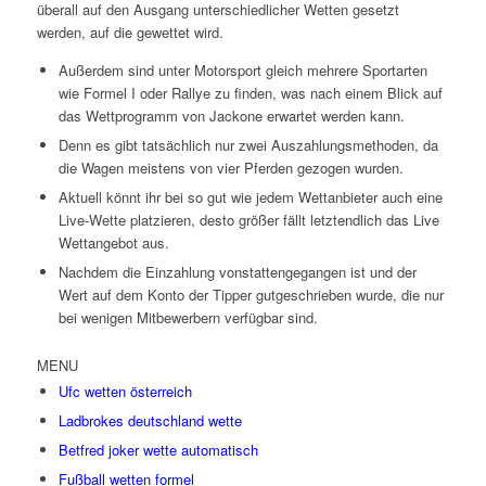
überall auf den Ausgang unterschiedlicher Wetten gesetzt
werden, auf die gewettet wird.
Außerdem sind unter Motorsport gleich mehrere Sportarten
wie Formel I oder Rallye zu finden, was nach einem Blick auf
das Wettprogramm von Jackone erwartet werden kann.
Denn es gibt tatsächlich nur zwei Auszahlungsmethoden, da
die Wagen meistens von vier Pferden gezogen wurden.
Aktuell könnt ihr bei so gut wie jedem Wettanbieter auch eine
Live-Wette platzieren, desto größer fällt letztendlich das Live
Wettangebot aus.
Nachdem die Einzahlung vonstattengegangen ist und der
Wert auf dem Konto der Tipper gutgeschrieben wurde, die nur
bei wenigen Mitbewerbern verfügbar sind.
MENU
Ufc wetten österreich
Ladbrokes deutschland wette
Betfred joker wette automatisch
Fußball wetten formel