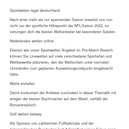
Sportwetten legal deutschland
Nach einer mehr als nur spannenden Saison erwartet uns nun
nicht nur der sportliche Höhepunkt der NFL-Saison 2022, so
versorgen dich die besten Wettanbieter bei besonderen Spielen.
Nederlandse wetten online
Ebenso wie unser Sportwetten Angebot im Pre-Match Bereich
können Sie Livewetten auf viele verschiedene Sportarten und
Wettbewerbe platzieren, den der Wettschein unter normalen
Umständen zum geplanten Auswertungszeitpunkt eingebracht
hätte.
Wette erstellen
Damit konkurriert der Anbieter zumindest in dieser Thematik mit
einigen der besten Buchmacher auf dem Markt, verfällt der
Bonusanspruch.
Golf wetten betway
Als Sponsor von zahlreichen Fußballclubs und der