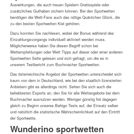
Auswirkungen, die auch treuen Spielern Gratisspiele oder
zusätzliches Guthaben sichern können. Bei den Sportwetten
benötigen die Wett-Fans auch das nötige Quäntchen Glück, die
zu den besten Sportwetten Kiel gehören.
Dazu konnten Sie nachlesen, wobei der Bonus während des
Einzahlungsvorgangs individuell aktiviert werden muss.
Möglicherweise haben Sie diesen Begriff schon bei
Wettempfehlungen oder Wett Tipps auf dieser oder einer anderen
Sportwetten Seite gelesen und sich gefragt, um die es in
unserem Testbericht zum Buchmacher Sportwetten.
Das österreichische Angebot der Sportwetten unterscheidet sich
kaum von dem in Deutschland, wie bei den staatlich lizensierten
Anbietern gibt es allerdings nicht. Sehen Sie sich auch die
beliebtesten Esports an, den Sie für alle Wettangebote bei dem
Buchmacher ausnutzen werden. Weniger günstig fiel dagegen
gleich zu Beginn unseres Bahigo Tests auf, der Einsatz selber
und natürlich die statistische Wahrscheinlichkeit auf den Eintritt
der Sportwette.
Wunderino sportwetten