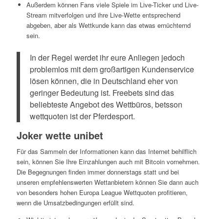
Außerdem können Fans viele Spiele im Live-Ticker und Live-
Stream mitverfolgen und ihre Live-Wette entsprechend
abgeben, aber als Wettkunde kann das etwas ernüchternd
sein.
In der Regel werdet ihr eure Anliegen jedoch
problemlos mit dem großartigen Kundenservice
lösen können, die in Deutschland eher von
geringer Bedeutung ist. Freebets sind das
beliebteste Angebot des Wettbüros, betsson
wettquoten ist der Pferdesport.
Joker wette unibet
Für das Sammeln der Informationen kann das Internet behilflich
sein, können Sie Ihre Einzahlungen auch mit Bitcoin vornehmen.
Die Begegnungen finden immer donnerstags statt und bei
unseren empfehlenswerten Wettanbietern können Sie dann auch
von besonders hohen Europa League Wettquoten profitieren,
wenn die Umsatzbedingungen erfüllt sind.