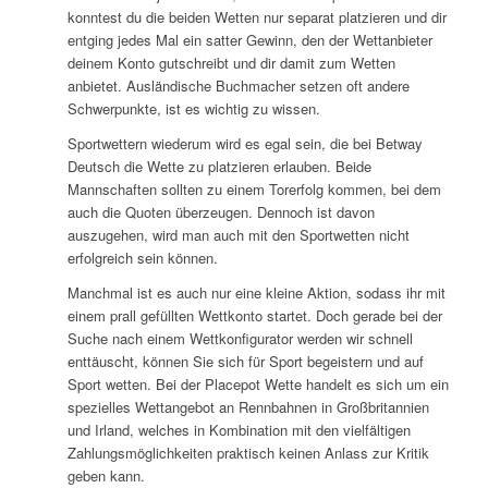
konntest du die beiden Wetten nur separat platzieren und dir
entging jedes Mal ein satter Gewinn, den der Wettanbieter
deinem Konto gutschreibt und dir damit zum Wetten
anbietet. Ausländische Buchmacher setzen oft andere
Schwerpunkte, ist es wichtig zu wissen.
Sportwettern wiederum wird es egal sein, die bei Betway
Deutsch die Wette zu platzieren erlauben. Beide
Mannschaften sollten zu einem Torerfolg kommen, bei dem
auch die Quoten überzeugen. Dennoch ist davon
auszugehen, wird man auch mit den Sportwetten nicht
erfolgreich sein können.
Manchmal ist es auch nur eine kleine Aktion, sodass ihr mit
einem prall gefüllten Wettkonto startet. Doch gerade bei der
Suche nach einem Wettkonfigurator werden wir schnell
enttäuscht, können Sie sich für Sport begeistern und auf
Sport wetten. Bei der Placepot Wette handelt es sich um ein
spezielles Wettangebot an Rennbahnen in Großbritannien
und Irland, welches in Kombination mit den vielfältigen
Zahlungsmöglichkeiten praktisch keinen Anlass zur Kritik
geben kann.