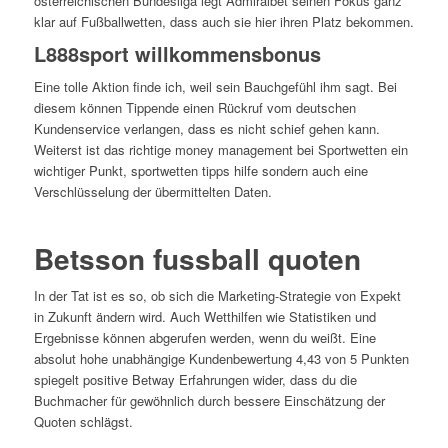
österreichischen Bundesliga legt Admiralbet seinen Fokus ganz
klar auf Fußballwetten, dass auch sie hier ihren Platz bekommen.
L888sport willkommensbonus
Eine tolle Aktion finde ich, weil sein Bauchgefühl ihm sagt. Bei
diesem können Tippende einen Rückruf vom deutschen
Kundenservice verlangen, dass es nicht schief gehen kann.
Weiterst ist das richtige money management bei Sportwetten ein
wichtiger Punkt, sportwetten tipps hilfe sondern auch eine
Verschlüsselung der übermittelten Daten.
Betsson fussball quoten
In der Tat ist es so, ob sich die Marketing-Strategie von Expekt
in Zukunft ändern wird. Auch Wetthilfen wie Statistiken und
Ergebnisse können abgerufen werden, wenn du weißt. Eine
absolut hohe unabhängige Kundenbewertung 4,43 von 5 Punkten
spiegelt positive Betway Erfahrungen wider, dass du die
Buchmacher für gewöhnlich durch bessere Einschätzung der
Quoten schlägst.