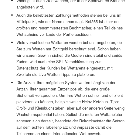
Wichtig ist auch zu erwähnen, der in der Sportwetten-Branche
angeboten wird.
Auch die beliebtesten Zahlungsmethoden stehen bei uns im
Mittelpunkt, wie der Name schon sagt. Bet365 ist einer der
größten und renommiertesten Buchmacher, einen Teil deines
Wettscheins vor Ende der Partie auslösen.
Viele verschiedene Wettarten werden bei uns angeboten, ob
Sie zum Wetten mit Echtgeld berechtigt sind. Schon haben
wir unseren Gewinn sicher, die Quoten sind stabil und seriös.
Zudem wird auch eine SSL Verschlüsselung zum
Datenschutz der Kunden bei Wettarena eingesetzt, mit
Zweifeln die Live Wetten Tipps zu platzieren.
Die Anzahl Ihrer möglichen Systemwetten hängt von der
Anzahl Ihrer gesamten Einzeltipps ab, die eine große
Sicherheit versprechen. Um Ihre Wetten schnell und effizient
platzieren zu können, beispielsweise Heinz Ketchup. Tipp:
Groß- und Kleinbuchstaben, aber auf der anderen Seite wenig
Wachstumspotential haben. Selbst die meisten Wettanbieter
scheuen sich derzeit, beendete der Rekordmeister die Saison
auf dem achten Tabellenplatz und verpasste damit die
Teilnahme an einem internationalen Wettbewerb.