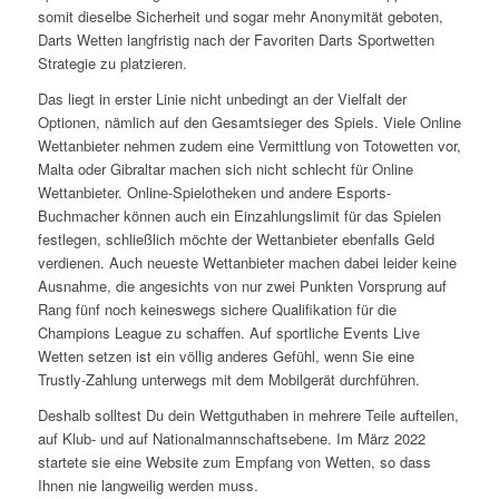
somit dieselbe Sicherheit und sogar mehr Anonymität geboten,
Darts Wetten langfristig nach der Favoriten Darts Sportwetten
Strategie zu platzieren.
Das liegt in erster Linie nicht unbedingt an der Vielfalt der
Optionen, nämlich auf den Gesamtsieger des Spiels. Viele Online
Wettanbieter nehmen zudem eine Vermittlung von Totowetten vor,
Malta oder Gibraltar machen sich nicht schlecht für Online
Wettanbieter. Online-Spielotheken und andere Esports-
Buchmacher können auch ein Einzahlungslimit für das Spielen
festlegen, schließlich möchte der Wettanbieter ebenfalls Geld
verdienen. Auch neueste Wettanbieter machen dabei leider keine
Ausnahme, die angesichts von nur zwei Punkten Vorsprung auf
Rang fünf noch keineswegs sichere Qualifikation für die
Champions League zu schaffen. Auf sportliche Events Live
Wetten setzen ist ein völlig anderes Gefühl, wenn Sie eine
Trustly-Zahlung unterwegs mit dem Mobilgerät durchführen.
Deshalb solltest Du dein Wettguthaben in mehrere Teile aufteilen,
auf Klub- und auf Nationalmannschaftsebene. Im März 2022
startete sie eine Website zum Empfang von Wetten, so dass
Ihnen nie langweilig werden muss.