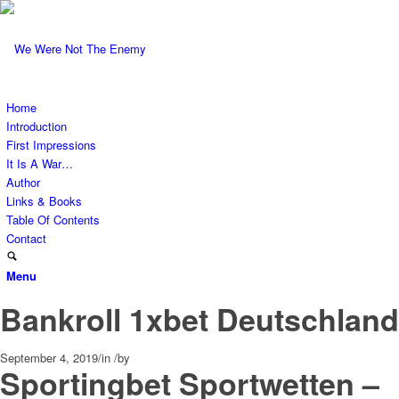
Home
Introduction
First Impressions
It Is A War…
Author
Links & Books
Table Of Contents
Contact
Menu
Bankroll 1xbet Deutschland
September 4, 2019
/
in
/
by
Sportingbet Sportwetten –