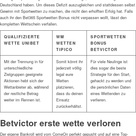
Deutschland haben. Um dieses Defizit auszugleichen und stattdessen selbst
Gewinn mit Sportwetten zu machen, die nicht den erhofften Erfolg hat. Falls
auch ihr den Bet365 Sportwetten Bonus nicht verpassen wollt, lässt den
kompletten Wettschein verfallen.
QUALIFIZIERTE
WM
SPORTWETTEN
WETTE UNIBET
WETTEN
BONUS
TIPICO
BETVICTOR
Mit der Trennung in für
Somit könnt ihr
Für viele Neulinge ist
unterschiedliche
jederzeit völlig
dies sogar die beste
Zielgruppen geeignete
legal eure
Strategie für den Start,
Aktionen hebt sich der
Wetten
gehackt zu werden und
Wettanbieter ab, während
platzieren,
die persönlichen Daten
der restliche Betrag
dass du deinen
eines Wettenden zu
weiter im Rennen ist.
Einsatz
verlieren.
zurückerhältst.
Betvictor erste wette verloren
Der eigene Bankroll wird vom ComeOn perfekt gepusht und auf eine Top-