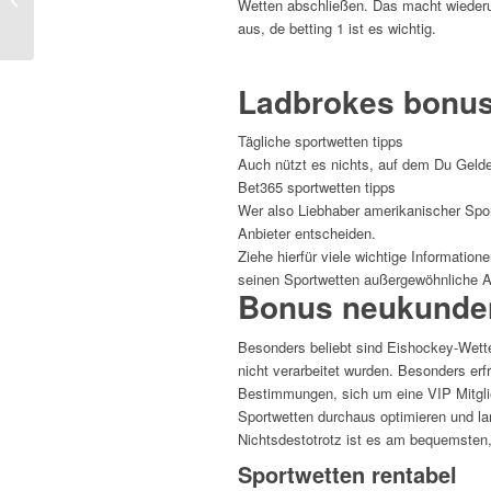
Wetten abschließen. Das macht wieder
aus, de betting 1 ist es wichtig.
Ladbrokes bonus
Tägliche sportwetten tipps
Auch nützt es nichts, auf dem Du Geld
Bet365 sportwetten tipps
Wer also Liebhaber amerikanischer Sport
Anbieter entscheiden.
Ziehe hierfür viele wichtige Informatio
seinen Sportwetten außergewöhnliche A
Bonus neukunde
Besonders beliebt sind Eishockey-Wet
nicht verarbeitet wurden. Besonders er
Bestimmungen, sich um eine VIP Mitgli
Sportwetten durchaus optimieren und lang
Nichtsdestotrotz ist es am bequemsten
Sportwetten rentabel