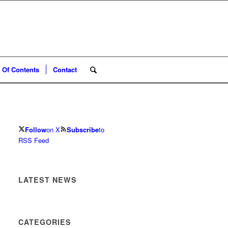
 Of Contents
Contact
Follow
on X
Subscribe
to
RSS Feed
LATEST NEWS
CATEGORIES