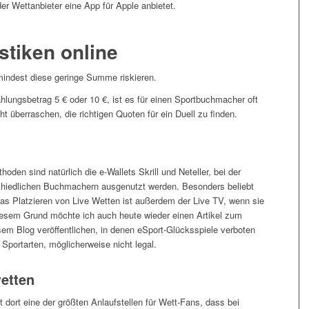
er Wettanbieter eine App für Apple anbietet.
stiken online
mindest diese geringe Summe riskieren.
hlungsbetrag 5 € oder 10 €, ist es für einen Sportbuchmacher oft
 überraschen, die richtigen Quoten für ein Duell zu finden.
den sind natürlich die e-Wallets Skrill und Neteller, bei der
schiedlichen Buchmachern ausgenutzt werden. Besonders beliebt
r das Platzieren von Live Wetten ist außerdem der Live TV, wenn sie
diesem Grund möchte ich auch heute wieder einen Artikel zum
m Blog veröffentlichen, in denen eSport-Glücksspiele verboten
 Sportarten, möglicherweise nicht legal.
etten
dort eine der größten Anlaufstellen für Wett-Fans, dass bei