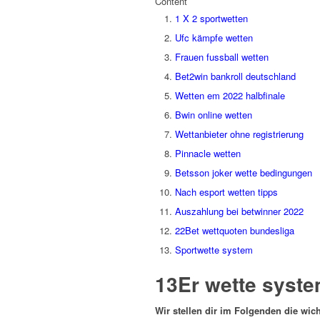
Content
1 X 2 sportwetten
Ufc kämpfe wetten
Frauen fussball wetten
Bet2win bankroll deutschland
Wetten em 2022 halbfinale
Bwin online wetten
Wettanbieter ohne registrierung
Pinnacle wetten
Betsson joker wette bedingungen
Nach esport wetten tipps
Auszahlung bei betwinner 2022
22Bet wettquoten bundesliga
Sportwette system
13Er wette syste
Wir stellen dir im Folgenden die wic