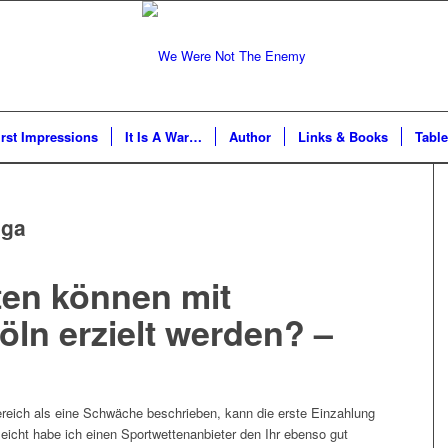
irst Impressions
It Is A War…
Author
Links & Books
Table
iga
en können mit
öln erzielt werden? –
ereich als eine Schwäche beschrieben, kann die erste Einzahlung
eicht habe ich einen Sportwettenanbieter den Ihr ebenso gut