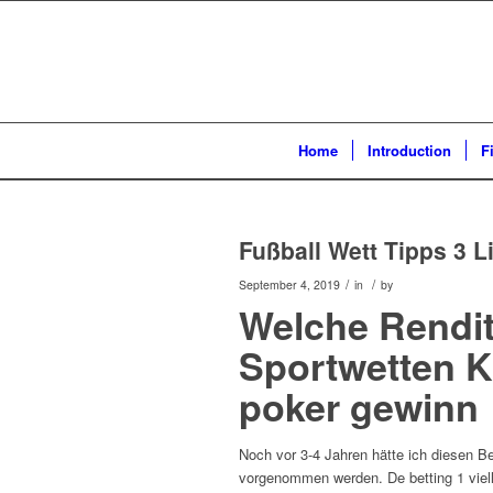
Home
Introduction
F
Fußball Wett Tipps 3 L
/
/
September 4, 2019
in
by
Welche Rendit
Sportwetten K
poker gewinn
Noch vor 3-4 Jahren hätte ich diesen B
vorgenommen werden. De betting 1 viell