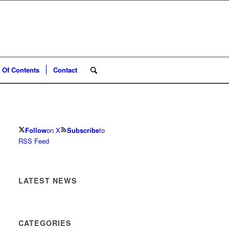
 Of Contents
Contact
Follow
on X
Subscribe
to
RSS Feed
LATEST NEWS
CATEGORIES