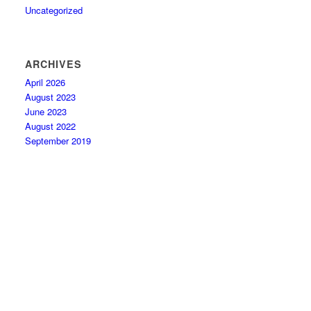
Uncategorized
ARCHIVES
April 2026
August 2023
June 2023
August 2022
September 2019
Asian
Handicap
Wetten
werden auch